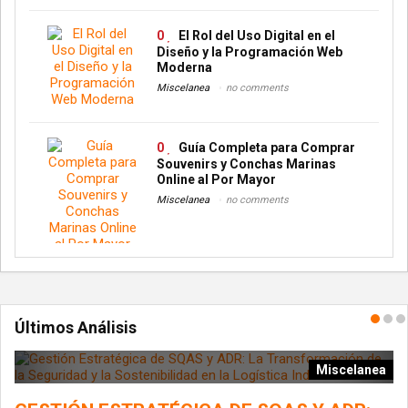
0
El Rol del Uso Digital en el
Diseño y la Programación Web
Moderna
Miscelanea
no comments
0
Guía Completa para Comprar
Souvenirs y Conchas Marinas
Online al Por Mayor
Miscelanea
no comments
Últimos Análisis
ía
Miscelanea