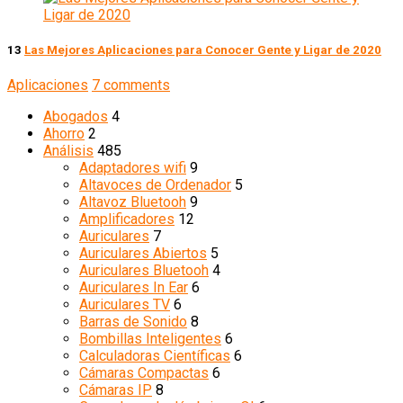
13
Las Mejores Aplicaciones para Conocer Gente y Ligar de 2020
Aplicaciones
7 comments
Abogados
4
Ahorro
2
Análisis
485
Adaptadores wifi
9
Altavoces de Ordenador
5
Altavoz Bluetooh
9
Amplificadores
12
Auriculares
7
Auriculares Abiertos
5
Auriculares Bluetooh
4
Auriculares In Ear
6
Auriculares TV
6
Barras de Sonido
8
Bombillas Inteligentes
6
Calculadoras Científicas
6
Cámaras Compactas
6
Cámaras IP
8