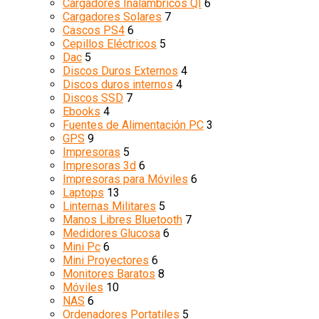
Cargadores Inalámbricos QI
6
Cargadores Solares
7
Cascos PS4
6
Cepillos Eléctricos
5
Dac
5
Discos Duros Externos
4
Discos duros internos
4
Discos SSD
7
Ebooks
4
Fuentes de Alimentación PC
3
GPS
9
Impresoras
5
Impresoras 3d
6
Impresoras para Móviles
6
Laptops
13
Linternas Militares
5
Manos Libres Bluetooth
7
Medidores Glucosa
6
Mini Pc
6
Mini Proyectores
6
Monitores Baratos
8
Móviles
10
NAS
6
Ordenadores Portatiles
5