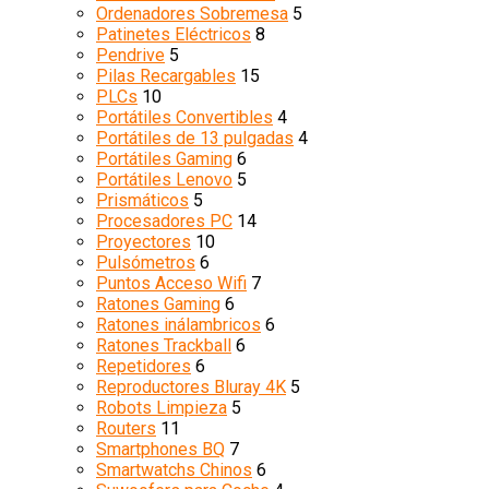
Ordenadores Sobremesa
5
Patinetes Eléctricos
8
Pendrive
5
Pilas Recargables
15
PLCs
10
Portátiles Convertibles
4
Portátiles de 13 pulgadas
4
Portátiles Gaming
6
Portátiles Lenovo
5
Prismáticos
5
Procesadores PC
14
Proyectores
10
Pulsómetros
6
Puntos Acceso Wifi
7
Ratones Gaming
6
Ratones inálambricos
6
Ratones Trackball
6
Repetidores
6
Reproductores Bluray 4K
5
Robots Limpieza
5
Routers
11
Smartphones BQ
7
Smartwatchs Chinos
6