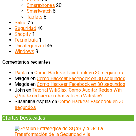
Smartphones
28
Smartwatch
6
Tablets
8
Salud
25
Seguridad
49
Shopify
1
Tecnología
1
Uncategorized
46
Windows
9
Comentarios recientes
Paola
en
Como Hackear Facebook en 30 segundos
Magda
en
Como Hackear Facebook en 30 segundos
Magda
en
Como Hackear Facebook en 30 segundos
John
en
Tutorial WifiSlax: Como Auditar Redes Wifi
¿Puede un hacker robar wifi con Wifislax?
Susanitha espina
en
Como Hackear Facebook en 30
segundos
Ofertas Destacadas