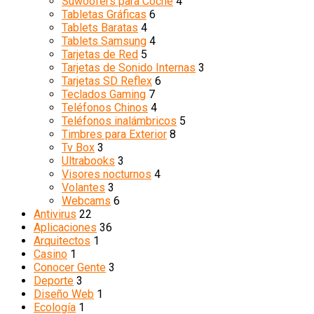
Suwoofers para Coche
4
Tabletas Gráficas
6
Tablets Baratas
4
Tablets Samsung
4
Tarjetas de Red
5
Tarjetas de Sonido Internas
3
Tarjetas SD Reflex
6
Teclados Gaming
7
Teléfonos Chinos
4
Teléfonos inalámbricos
5
Timbres para Exterior
8
Tv Box
3
Ultrabooks
3
Visores nocturnos
4
Volantes
3
Webcams
6
Antivirus
22
Aplicaciones
36
Arquitectos
1
Casino
1
Conocer Gente
3
Deporte
3
Diseño Web
1
Ecología
1