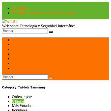
Contacto
Comprar Licencias Software Baratas
Web sobre Tecnología y Seguridad Informática
Portátiles
Hardware PC
Smartphones
Tablets
Imagen y Sonido
Redes
Gaming
Category:
Tablets Samsung
Ordenar por:
Últimos
Más Votados
Populares