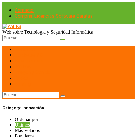
Contacto
Comprar Licencias Software Baratas
Web sobre Tecnología y Seguridad Informática
Portátiles
Hardware PC
Smartphones
Tablets
Imagen y Sonido
Redes
Gaming
Category:
Innovación
Ordenar por:
Últimos
Más Votados
Populares