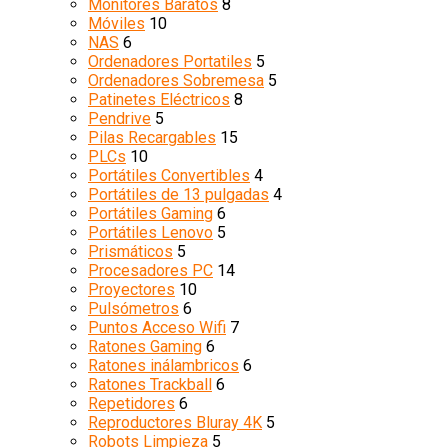
Monitores Baratos
8
Móviles
10
NAS
6
Ordenadores Portatiles
5
Ordenadores Sobremesa
5
Patinetes Eléctricos
8
Pendrive
5
Pilas Recargables
15
PLCs
10
Portátiles Convertibles
4
Portátiles de 13 pulgadas
4
Portátiles Gaming
6
Portátiles Lenovo
5
Prismáticos
5
Procesadores PC
14
Proyectores
10
Pulsómetros
6
Puntos Acceso Wifi
7
Ratones Gaming
6
Ratones inálambricos
6
Ratones Trackball
6
Repetidores
6
Reproductores Bluray 4K
5
Robots Limpieza
5