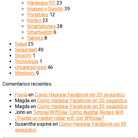
Hardware PC
23
Imagen y Sonido
39
Portátiles
12
Redes
23
Smartphones
28
Smartwatch
6
Tablets
8
Salud
25
Seguridad
49
Shopify
1
Tecnología
1
Uncategorized
46
Windows
9
Comentarios recientes
Paola
en
Como Hackear Facebook en 30 segundos
Magda
en
Como Hackear Facebook en 30 segundos
Magda
en
Como Hackear Facebook en 30 segundos
John
en
Tutorial WifiSlax: Como Auditar Redes Wifi
¿Puede un hacker robar wifi con Wifislax?
Susanitha espina
en
Como Hackear Facebook en 30
segundos