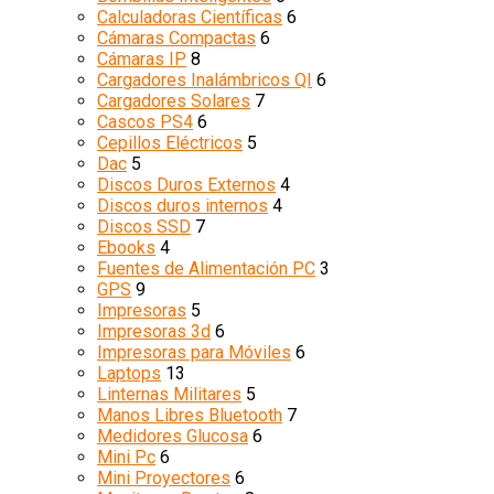
Calculadoras Científicas
6
Cámaras Compactas
6
Cámaras IP
8
Cargadores Inalámbricos QI
6
Cargadores Solares
7
Cascos PS4
6
Cepillos Eléctricos
5
Dac
5
Discos Duros Externos
4
Discos duros internos
4
Discos SSD
7
Ebooks
4
Fuentes de Alimentación PC
3
GPS
9
Impresoras
5
Impresoras 3d
6
Impresoras para Móviles
6
Laptops
13
Linternas Militares
5
Manos Libres Bluetooth
7
Medidores Glucosa
6
Mini Pc
6
Mini Proyectores
6