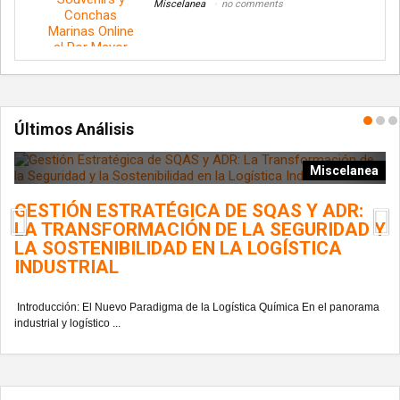
Miscelanea
no comments
Últimos Análisis
ía
Miscelanea
GESTIÓN ESTRATÉGICA DE SQAS Y ADR:
L
LA TRANSFORMACIÓN DE LA SEGURIDAD Y
G
LA SOSTENIBILIDAD EN LA LOGÍSTICA
INDUSTRIAL
En
del
Introducción: El Nuevo Paradigma de la Logística Química En el panorama
industrial y logístico ...