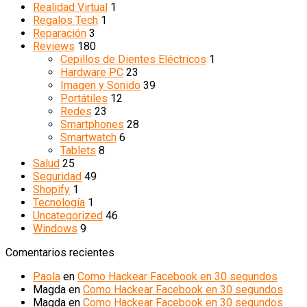
Realidad Virtual
1
Regalos Tech
1
Reparación
3
Reviews
180
Cepillos de Dientes Eléctricos
1
Hardware PC
23
Imagen y Sonido
39
Portátiles
12
Redes
23
Smartphones
28
Smartwatch
6
Tablets
8
Salud
25
Seguridad
49
Shopify
1
Tecnología
1
Uncategorized
46
Windows
9
Comentarios recientes
Paola
en
Como Hackear Facebook en 30 segundos
Magda
en
Como Hackear Facebook en 30 segundos
Magda
en
Como Hackear Facebook en 30 segundos