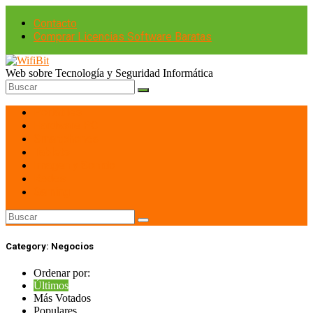
Contacto
Comprar Licencias Software Baratas
Web sobre Tecnología y Seguridad Informática
Portátiles
Hardware PC
Smartphones
Tablets
Imagen y Sonido
Redes
Gaming
Category:
Negocios
Ordenar por:
Últimos
Más Votados
Populares