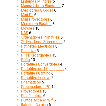
Linternas Militares
5
Manos Libres Bluetooth
7
Medidores Glucosa
6
Mini Pc
6
Mini Proyectores
6
Monitores Baratos
8
Móviles
10
NAS
6
Ordenadores Portatiles
5
Ordenadores Sobremesa
5
Patinetes Eléctricos
8
Pendrive
5
Pilas Recargables
15
PLCs
10
Portátiles Convertibles
4
Portátiles de 13 pulgadas
4
Portátiles Gaming
6
Portátiles Lenovo
5
Prismáticos
5
Procesadores PC
14
Proyectores
10
Pulsómetros
6
Puntos Acceso Wifi
7
Ratones Gaming
6