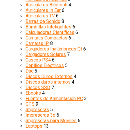
Auriculares Bluetooh
4
Auriculares In Ear
6
Auriculares TV
6
Barras de Sonido
8
Bombillas Inteligentes
6
Calculadoras Científicas
6
Cámaras Compactas
6
Cámaras IP
8
Cargadores Inalámbricos QI
6
Cargadores Solares
7
Cascos PS4
6
Cepillos Eléctricos
5
Dac
5
Discos Duros Externos
4
Discos duros internos
4
Discos SSD
7
Ebooks
4
Fuentes de Alimentación PC
3
GPS
9
Impresoras
5
Impresoras 3d
6
Impresoras para Móviles
6
Laptops
13