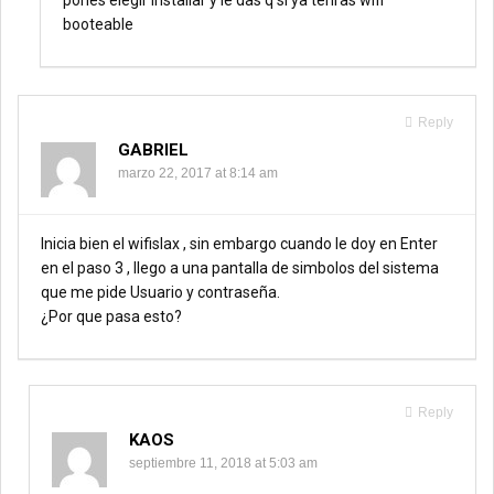
pones elegir installar y le das q si ya tenras wifi
booteable
Reply
GABRIEL
marzo 22, 2017 at 8:14 am
Inicia bien el wifislax , sin embargo cuando le doy en Enter
en el paso 3 , llego a una pantalla de simbolos del sistema
que me pide Usuario y contraseña.
¿Por que pasa esto?
Reply
KAOS
septiembre 11, 2018 at 5:03 am