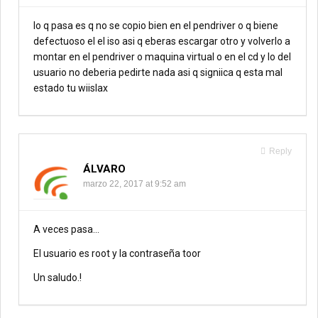
lo q pasa es q no se copio bien en el pendriver o q biene
defectuoso el el iso asi q eberas escargar otro y volverlo a
montar en el pendriver o maquina virtual o en el cd y lo del
usuario no deberia pedirte nada asi q signiica q esta mal
estado tu wiislax
Reply
ÁLVARO
marzo 22, 2017 at 9:52 am
A veces pasa…
El usuario es root y la contraseña toor
Un saludo.!