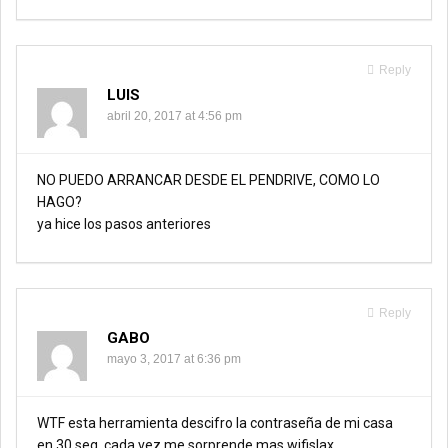
Reply
LUIS
abril 20, 2017 at 4:56 pm
NO PUEDO ARRANCAR DESDE EL PENDRIVE, COMO LO
HAGO?
ya hice los pasos anteriores
Reply
GABO
mayo 3, 2017 at 6:36 pm
WTF esta herramienta descifro la contraseña de mi casa
en 30 seg, cada vez me sorprende mas wifislax.