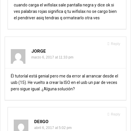
cuando carga el wifislax sale pantalla negra y dice ok si
ves palabras rojas significa q tu wifislax no se cargo bien
el pendriver asiq tendras q ormatearlo otra ves
Reply
JORGE
marzo 6, 2017 at 11:33 pm
Él tutoríal está genial pero me da error al arrancar desde el
usb (15). He vuelto a crear la ISO en el usb un par de veces
pero sigue igual. ¿Alguna solución?
Reply
DEIIGO
abril 6, 2017 at 5:02 pm