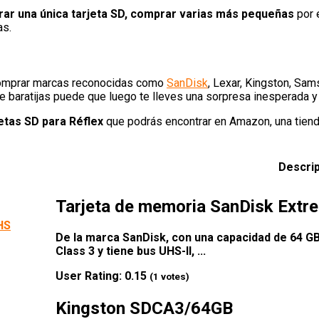
rar una única tarjeta SD, comprar varias más pequeñas
por 
as.
 comprar marcas reconocidas como
SanDisk
, Lexar, Kingston, Sam
de baratijas puede que luego te lleves una sorpresa inesperada y 
etas SD para Réflex
que podrás encontrar en Amazon, una tiend
Descri
Tarjeta de memoria SanDisk Ext
De la marca SanDisk, con una capacidad de 64 G
Class 3 y tiene bus UHS-II, ...
User Rating:
0.15
(
1
votes)
Kingston SDCA3/64GB