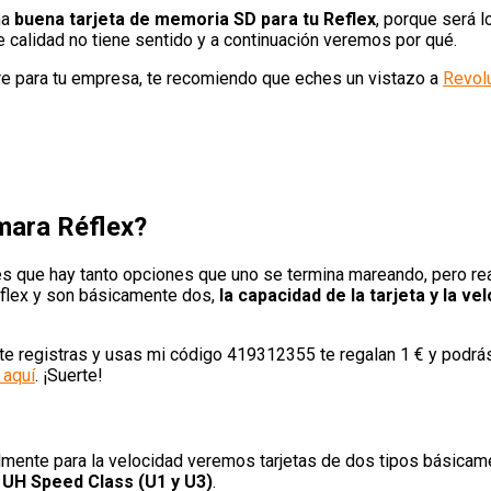
na
buena tarjeta de memoria SD para tu Reflex
, porque será l
e calidad no tiene sentido y a continuación veremos por qué.
are para tu empresa, te recomiendo que eches un vistazo a
Revolu
ámara Réflex?
es que hay tanto opciones que uno se termina mareando, pero rea
éflex y son básicamente dos,
la capacidad de la tarjeta y la ve
te registras y usas mi código 419312355 te regalan 1 € y podrás 
 aquí
. ¡Suerte!
palmente para la velocidad veremos tarjetas de dos tipos básica
y UH Speed Class (U1 y U3)
.