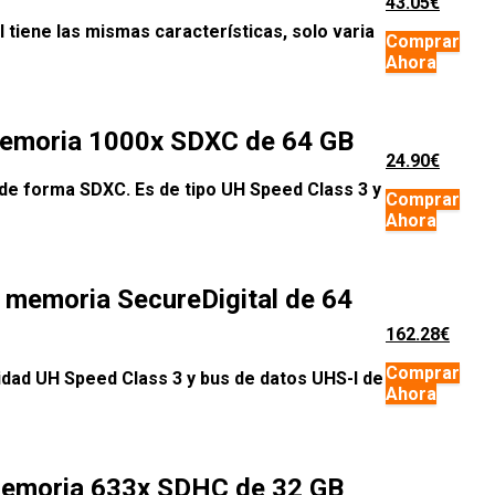
43.05€
 tiene las mismas características, solo varia
Comprar
Ahora
 memoria 1000x SDXC de 64 GB
24.90€
de forma SDXC. Es de tipo UH Speed Class 3 y
Comprar
Ahora
 memoria SecureDigital de 64
162.28€
Comprar
cidad UH Speed Class 3 y bus de datos UHS-I de
Ahora
 Memoria 633x SDHC de 32 GB