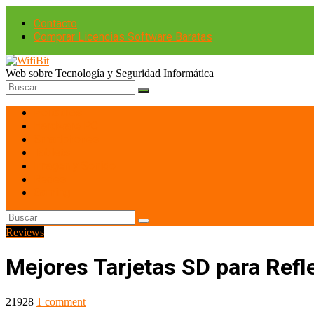
Contacto
Comprar Licencias Software Baratas
Web sobre Tecnología y Seguridad Informática
Portátiles
Hardware PC
Smartphones
Tablets
Imagen y Sonido
Redes
Gaming
Reviews
Mejores Tarjetas SD para Refl
21928
1 comment