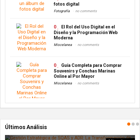
fotos digital
Fotografía
no comments
0
El Rol del Uso Digital en el
Diseño y la Programación Web
Moderna
Miscelanea
no comments
0
Guía Completa para Comprar
Souvenirs y Conchas Marinas
Online al Por Mayor
Miscelanea
no comments
Últimos Análisis
ía