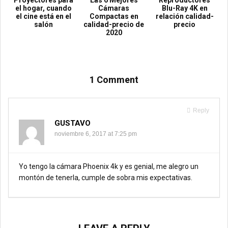
el hogar, cuando
Cámaras
Blu-Ray 4K en
el cine está en el
Compactas en
relación calidad-
salón
calidad-precio de
precio
2020
1 Comment
Reply
GUSTAVO
noviembre 6, 2017 at 7:25 pm
Yo tengo la cámara Phoenix 4k y es genial, me alegro un
montón de tenerla, cumple de sobra mis expectativas.