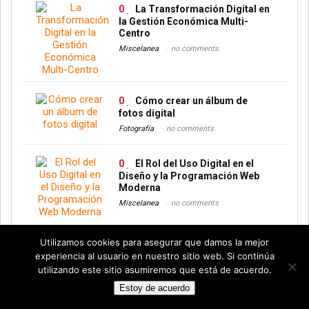
0
La Transformación Digital en
la Gestión Económica Multi-
Centro
Miscelanea
no comments
0
Cómo crear un álbum de
fotos digital
Fotografía
no comments
0
El Rol del Uso Digital en el
Diseño y la Programación Web
Moderna
Miscelanea
no comments
Utilizamos cookies para asegurar que damos la mejor
0
Guía Completa para Comprar
experiencia al usuario en nuestro sitio web. Si continúa
Souvenirs y Conchas Marinas
utilizando este sitio asumiremos que está de acuerdo.
Online al Por Mayor
Estoy de acuerdo
Miscelanea
no comments