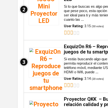
Si lo que buscas es algo p
2
que pese poco, esta opción
ser ideal para ti y más teni
cuanto las ...
User Rating:
3.15
(
50
votes)
ExquizOn R6 – Rep
juegos de tu smart
Si estás buscando algo que 
3
permita reproducir el conten
teléfono móvil, mediante U
HDMI o Wifi, puede ...
User Rating:
3.14
(
20
votes)
Proyector QKK – B
relación calidad y p