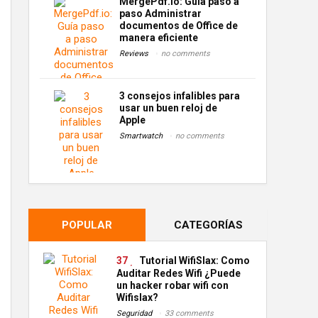
MergePdf.io: Guía paso a
paso Administrar
documentos de Office de
manera eficiente
Reviews
no comments
3 consejos infalibles para
usar un buen reloj de
Apple
Smartwatch
no comments
POPULAR
CATEGORÍAS
37
Tutorial WifiSlax: Como
Auditar Redes Wifi ¿Puede
un hacker robar wifi con
Wifislax?
Seguridad
33 comments