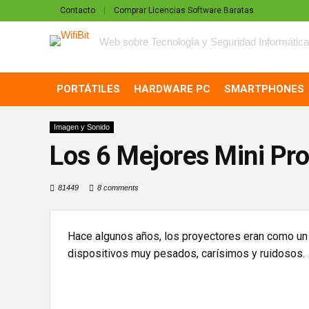
Contacto
Comprar Licencias Software Baratas
Web sobre Tecnología y Seguridad Informática
PORTÁTILES
HARDWARE PC
SMARTPHONES
Imagen y Sonido
Los 6 Mejores Mini Pr
81449
8 comments
Hace algunos años, los proyectores eran como un 
dispositivos muy pesados, carísimos y ruidosos.