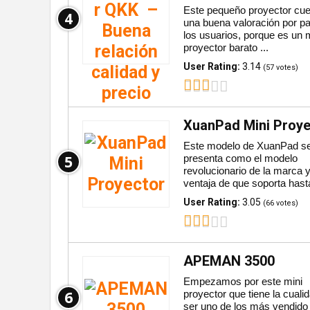
Este pequeño proyector cue
4
una buena valoración por pa
los usuarios, porque es un 
proyector barato ...
User Rating:
3.14
(
57
votes)
XuanPad Mini Proye
Este modelo de XuanPad s
5
presenta como el modelo
revolucionario de la marca y
ventaja de que soporta hasta
User Rating:
3.05
(
66
votes)
APEMAN 3500
Empezamos por este mini
6
proyector que tiene la cuali
ser uno de los más vendido