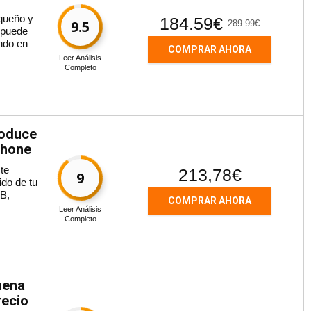
equeño y
184.59€
9.5
289.99€
 puede
endo en
COMPRAR AHORA
Leer Análisis
Completo
roduce
phone
te
213,78€
9
ido de tu
SB,
COMPRAR AHORA
Leer Análisis
Completo
uena
recio