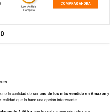
 ...
COMPRAR AHORA
Leer Análisis
Completo
20
iene la cualidad de ser
uno de los más vendido en Amazon
y
o-calidad que lo hace una opción interesante.
madamente 1,46 kg
, con lo cual es muy cómodo para