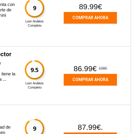
nta con
89.99€
9
rte de
mini
COMPRAR AHORA
Leer Análisis
Completo
ctor
e
86.99€
9.5
198€
 tiene la
 ...
COMPRAR AHORA
Leer Análisis
Completo
87.99€.
dad de
9
 en