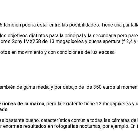
también podría estar entre las posibilidades. Tiene una pantalla
os objetivos distintos para la principal y la secundaria pero pare
sores Sony IMX258 de 13 megapíxeles y buena apertura (f 2,4 y f
 fotos en movimiento y con condiciones de luz escasa.
también de gama media y por debajo de los 350 euros al momento
eriores de la marca
, pero la existente tiene 12 megapíxeles y 
cado
.
o es bastante bueno, característica común a todas las cámaras d
 enormes resultados en fotografías nocturnas, por ejemplo. En i