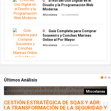
0
El Rol del Uso Digital en el
Diseño y la Programación Web
Moderna
Miscelanea
no comments
0
Guía Completa para Comprar
Souvenirs y Conchas Marinas
Online al Por Mayor
Miscelanea
no comments
Últimos Análisis
ía
Miscelanea
GESTIÓN ESTRATÉGICA DE SQAS Y ADR:
L
LA TRANSFORMACIÓN DE LA SEGURIDAD Y
G