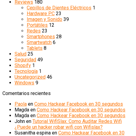
Reviews
180
Cepillos de Dientes Eléctricos
1
Hardware PC
23
Imagen y Sonido
39
Portátiles
12
Redes
23
Smartphones
28
Smartwatch
6
Tablets
8
Salud
25
Seguridad
49
Shopify
1
Tecnología
1
Uncategorized
46
Windows
9
Comentarios recientes
Paola
en
Como Hackear Facebook en 30 segundos
Magda
en
Como Hackear Facebook en 30 segundos
Magda
en
Como Hackear Facebook en 30 segundos
John
en
Tutorial WifiSlax: Como Auditar Redes Wifi
¿Puede un hacker robar wifi con Wifislax?
Susanitha espina
en
Como Hackear Facebook en 30