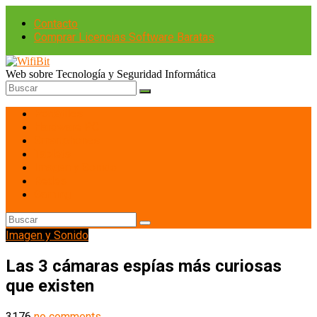
Contacto
Comprar Licencias Software Baratas
Web sobre Tecnología y Seguridad Informática
Portátiles
Hardware PC
Smartphones
Tablets
Imagen y Sonido
Redes
Gaming
Imagen y Sonido
Las 3 cámaras espías más curiosas
que existen
3176
no comments