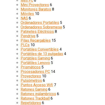
Mini Pc
6
Mini Proyectores
6
Monitores Baratos
8
Móviles
10
NAS
6
Ordenadores Portatiles
5
Ordenadores Sobremesa
5
Patinetes Eléctricos
8
Pendrive
5
Pilas Recargables
15
PLCs
10
Portátiles Convertibles
4
Portátiles de 13 pulgadas
4
Portátiles Gaming
6
Portátiles Lenovo
5
Prismáticos
5
Procesadores PC
14
Proyectores
10
Pulsómetros
6
Puntos Acceso Wifi
7
Ratones Gaming
6
Ratones inálambricos
6
Ratones Trackball
6
Repetidores
6