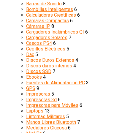
Barras de Sonido
8
Bombillas Inteligentes
6
Calculadoras Científicas
6
Cámaras Compactas
6
Cámaras IP
8
Cargadores Inalámbricos QI
6
Cargadores Solares
7
Cascos PS4
6
Cepillos Eléctricos
5
Dac
5
Discos Duros Externos
4
Discos duros internos
4
Discos SSD
7
Ebooks
4
Fuentes de Alimentación PC
3
GPS
9
Impresoras
5
Impresoras 3d
6
Impresoras para Móviles
6
Laptops
13
Linternas Militares
5
Manos Libres Bluetooth
7
Medidores Glucosa
6