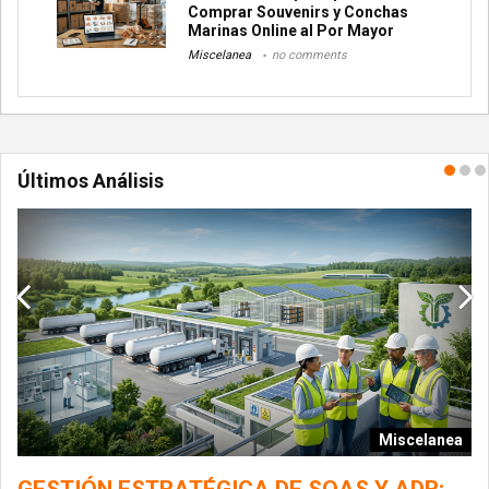
Comprar Souvenirs y Conchas
Marinas Online al Por Mayor
Miscelanea
no comments
Últimos Análisis
Miscelanea
ía
GESTIÓN ESTRATÉGICA DE SQAS Y ADR: