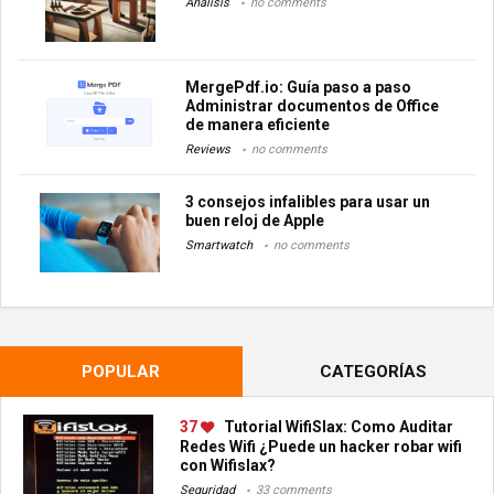
Análisis
no comments
MergePdf.io: Guía paso a paso
Administrar documentos de Office
de manera eficiente
Reviews
no comments
3 consejos infalibles para usar un
buen reloj de Apple
Smartwatch
no comments
POPULAR
CATEGORÍAS
37
Tutorial WifiSlax: Como Auditar
Redes Wifi ¿Puede un hacker robar wifi
con Wifislax?
Seguridad
33 comments