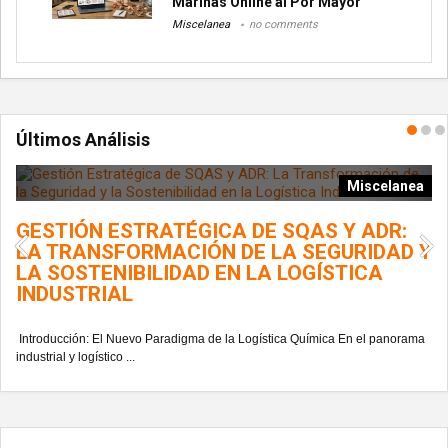
Marinas Online al Por Mayor
Miscelanea
no comments
Últimos Análisis
ía
Miscelanea
GESTIÓN ESTRATÉGICA DE SQAS Y ADR:
L
LA TRANSFORMACIÓN DE LA SEGURIDAD Y
G
LA SOSTENIBILIDAD EN LA LOGÍSTICA
INDUSTRIAL
En
del
Introducción: El Nuevo Paradigma de la Logística Química En el panorama
industrial y logístico ...