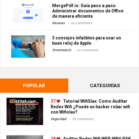
MergePdf.io: Guía paso a paso
Administrar documentos de Office
de manera eficiente
Reviews
no comments
3 consejos infalibles para usar un
buen reloj de Apple
Smartwatch
no comments
POPULAR
CATEGORÍAS
37
Tutorial WifiSlax: Como Auditar
Redes Wifi ¿Puede un hacker robar wifi
con Wifislax?
Seguridad
33 comments
28
Auditar Redes Wifi WEP, WPA PSK