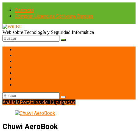
Contacto
Comprar Licencias Software Baratas
Web sobre Tecnología y Seguridad Informática
Portátiles
Hardware PC
Smartphones
Tablets
Imagen y Sonido
Redes
Gaming
Análisis
Portátiles de 13 pulgadas
Chuwi AeroBook