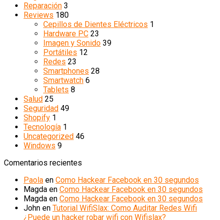
Reparación
3
Reviews
180
Cepillos de Dientes Eléctricos
1
Hardware PC
23
Imagen y Sonido
39
Portátiles
12
Redes
23
Smartphones
28
Smartwatch
6
Tablets
8
Salud
25
Seguridad
49
Shopify
1
Tecnología
1
Uncategorized
46
Windows
9
Comentarios recientes
Paola
en
Como Hackear Facebook en 30 segundos
Magda
en
Como Hackear Facebook en 30 segundos
Magda
en
Como Hackear Facebook en 30 segundos
John
en
Tutorial WifiSlax: Como Auditar Redes Wifi
¿Puede un hacker robar wifi con Wifislax?