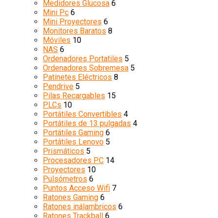
Medidores Glucosa
6
Mini Pc
6
Mini Proyectores
6
Monitores Baratos
8
Móviles
10
NAS
6
Ordenadores Portatiles
5
Ordenadores Sobremesa
5
Patinetes Eléctricos
8
Pendrive
5
Pilas Recargables
15
PLCs
10
Portátiles Convertibles
4
Portátiles de 13 pulgadas
4
Portátiles Gaming
6
Portátiles Lenovo
5
Prismáticos
5
Procesadores PC
14
Proyectores
10
Pulsómetros
6
Puntos Acceso Wifi
7
Ratones Gaming
6
Ratones inálambricos
6
Ratones Trackball
6