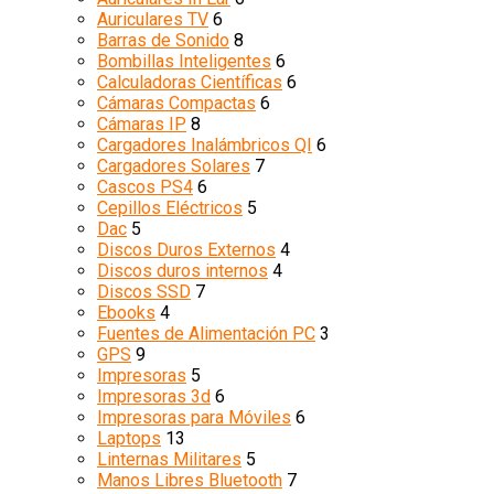
Auriculares TV
6
Barras de Sonido
8
Bombillas Inteligentes
6
Calculadoras Científicas
6
Cámaras Compactas
6
Cámaras IP
8
Cargadores Inalámbricos QI
6
Cargadores Solares
7
Cascos PS4
6
Cepillos Eléctricos
5
Dac
5
Discos Duros Externos
4
Discos duros internos
4
Discos SSD
7
Ebooks
4
Fuentes de Alimentación PC
3
GPS
9
Impresoras
5
Impresoras 3d
6
Impresoras para Móviles
6
Laptops
13
Linternas Militares
5
Manos Libres Bluetooth
7