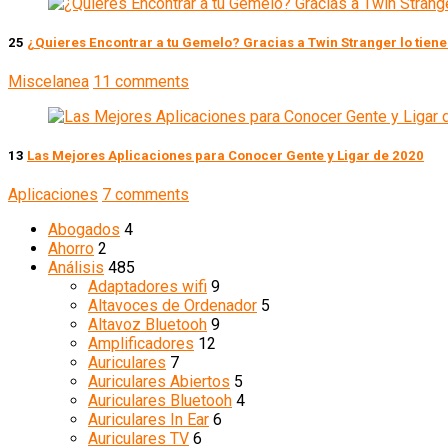
25
¿Quieres Encontrar a tu Gemelo? Gracias a Twin Stranger lo tiene
Miscelanea
11 comments
13
Las Mejores Aplicaciones para Conocer Gente y Ligar de 2020
Aplicaciones
7 comments
Abogados
4
Ahorro
2
Análisis
485
Adaptadores wifi
9
Altavoces de Ordenador
5
Altavoz Bluetooh
9
Amplificadores
12
Auriculares
7
Auriculares Abiertos
5
Auriculares Bluetooh
4
Auriculares In Ear
6
Auriculares TV
6