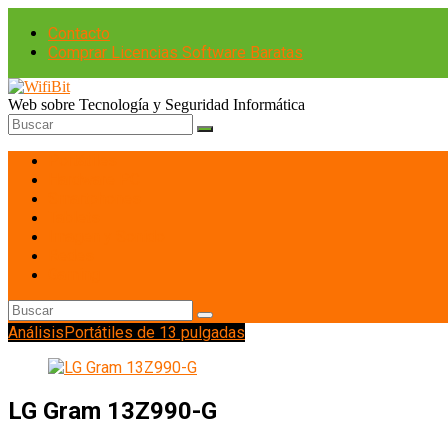
Contacto
Comprar Licencias Software Baratas
Web sobre Tecnología y Seguridad Informática
Portátiles
Hardware PC
Smartphones
Tablets
Imagen y Sonido
Redes
Gaming
Análisis
Portátiles de 13 pulgadas
LG Gram 13Z990-G