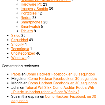
Hardware PC
23
Imagen y Sonido
39
Portátiles
12
Redes
23
Smartphones
28
Smartwatch
6
Tablets
8
Salud
25
Seguridad
49
Shopify
1
Tecnología
1
Uncategorized
46
Windows
9
Comentarios recientes
Paola
en
Como Hackear Facebook en 30 segundos
Magda
en
Como Hackear Facebook en 30 segundos
Magda
en
Como Hackear Facebook en 30 segundos
John
en
Tutorial WifiSlax: Como Auditar Redes Wifi
¿Puede un hacker robar wifi con Wifislax?
Susanitha espina
en
Como Hackear Facebook en 30
segundos