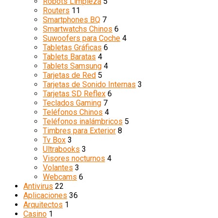
Robots Limpieza
5
Routers
11
Smartphones BQ
7
Smartwatchs Chinos
6
Suwoofers para Coche
4
Tabletas Gráficas
6
Tablets Baratas
4
Tablets Samsung
4
Tarjetas de Red
5
Tarjetas de Sonido Internas
3
Tarjetas SD Reflex
6
Teclados Gaming
7
Teléfonos Chinos
4
Teléfonos inalámbricos
5
Timbres para Exterior
8
Tv Box
3
Ultrabooks
3
Visores nocturnos
4
Volantes
3
Webcams
6
Antivirus
22
Aplicaciones
36
Arquitectos
1
Casino
1