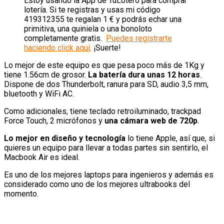
Estoy usando la App de TuLotero para comprar
lotería. Si te registras y usas mi código
419312355 te regalan 1 € y podrás echar una
primitiva, una quiniela o una bonoloto
completamente gratis.
Puedes registrarte
haciendo click aquí
. ¡Suerte!
Lo mejor de este equipo es que pesa poco más de 1Kg y
tiene 1.56cm de grosor.
La batería dura unas 12 horas
.
Dispone de dos Thunderbolt, ranura para SD, audio 3,5 mm,
bluetooth y WiFi AC.
Como adicionales, tiene teclado retroiluminado, trackpad
Force Touch, 2 micrófonos y
una cámara web de 720p
.
Lo mejor en diseño y tecnología
lo tiene Apple, así que, si
quieres un equipo para llevar a todas partes sin sentirlo, el
Macbook Air es ideal.
Es uno de los mejores laptops para ingenieros y además es
considerado como uno de los mejores ultrabooks del
momento.