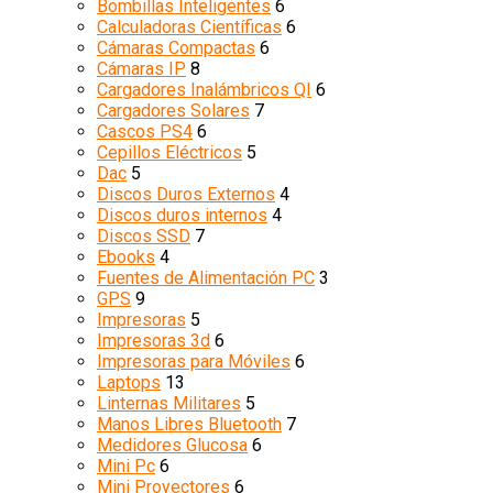
Bombillas Inteligentes
6
Calculadoras Científicas
6
Cámaras Compactas
6
Cámaras IP
8
Cargadores Inalámbricos QI
6
Cargadores Solares
7
Cascos PS4
6
Cepillos Eléctricos
5
Dac
5
Discos Duros Externos
4
Discos duros internos
4
Discos SSD
7
Ebooks
4
Fuentes de Alimentación PC
3
GPS
9
Impresoras
5
Impresoras 3d
6
Impresoras para Móviles
6
Laptops
13
Linternas Militares
5
Manos Libres Bluetooth
7
Medidores Glucosa
6
Mini Pc
6
Mini Proyectores
6