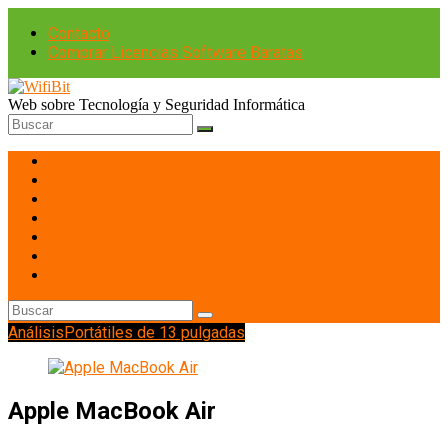
Contacto
Comprar Licencias Software Baratas
Web sobre Tecnología y Seguridad Informática
Portátiles
Hardware PC
Smartphones
Tablets
Imagen y Sonido
Redes
Gaming
Análisis
Portátiles de 13 pulgadas
Apple MacBook Air