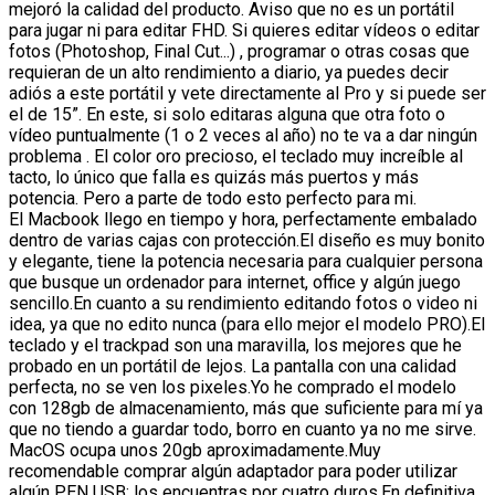
mejoró la calidad del producto. Aviso que no es un portátil
para jugar ni para editar FHD. Si quieres editar vídeos o editar
fotos (Photoshop, Final Cut...) , programar o otras cosas que
requieran de un alto rendimiento a diario, ya puedes decir
adiós a este portátil y vete directamente al Pro y si puede ser
el de 15”. En este, si solo editaras alguna que otra foto o
vídeo puntualmente (1 o 2 veces al año) no te va a dar ningún
problema . El color oro precioso, el teclado muy increíble al
tacto, lo único que falla es quizás más puertos y más
potencia. Pero a parte de todo esto perfecto para mi.
El Macbook llego en tiempo y hora, perfectamente embalado
dentro de varias cajas con protección.El diseño es muy bonito
y elegante, tiene la potencia necesaria para cualquier persona
que busque un ordenador para internet, office y algún juego
sencillo.En cuanto a su rendimiento editando fotos o video ni
idea, ya que no edito nunca (para ello mejor el modelo PRO).El
teclado y el trackpad son una maravilla, los mejores que he
probado en un portátil de lejos. La pantalla con una calidad
perfecta, no se ven los pixeles.Yo he comprado el modelo
con 128gb de almacenamiento, más que suficiente para mí ya
que no tiendo a guardar todo, borro en cuanto ya no me sirve.
MacOS ocupa unos 20gb aproximadamente.Muy
recomendable comprar algún adaptador para poder utilizar
algún PEN USB; los encuentras por cuatro duros.En definitiva,