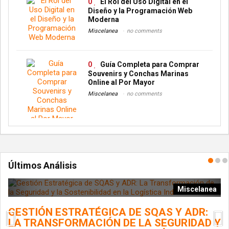
0
El Rol del Uso Digital en el
Diseño y la Programación Web
Moderna
Miscelanea
no comments
0
Guía Completa para Comprar
Souvenirs y Conchas Marinas
Online al Por Mayor
Miscelanea
no comments
Últimos Análisis
ía
Miscelanea
GESTIÓN ESTRATÉGICA DE SQAS Y ADR:
L
LA TRANSFORMACIÓN DE LA SEGURIDAD Y
G