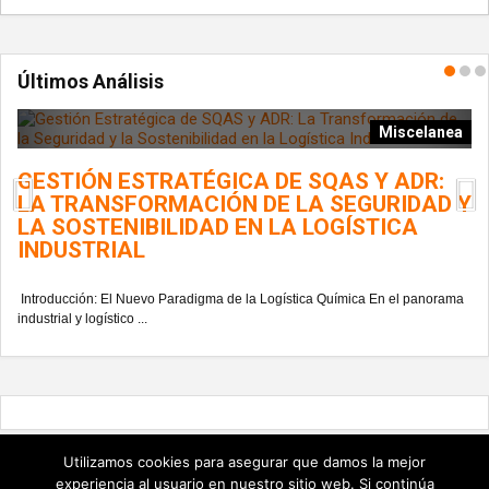
Últimos Análisis
ía
Miscelanea
GESTIÓN ESTRATÉGICA DE SQAS Y ADR:
L
LA TRANSFORMACIÓN DE LA SEGURIDAD Y
G
LA SOSTENIBILIDAD EN LA LOGÍSTICA
INDUSTRIAL
En
del
Introducción: El Nuevo Paradigma de la Logística Química En el panorama
industrial y logístico ...
Utilizamos cookies para asegurar que damos la mejor
experiencia al usuario en nuestro sitio web. Si continúa