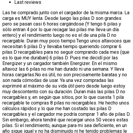
Last reviews
Las he comprado junto con el cargador de la misma marca. La
carga es MUY lenta. Desde luego las pilas D son grandes
pero se pasan casi 6 horas cargándose (Y tengo 6 pilas y
sólo entran 4 por lo que recagar las pilas me lleva un día
entero) y el rendimiento luego no es el de una pila D no
recargable. Duran muy poco tiempo.Tengo unos altavoces que
necesitan 6 pilas D y llevaba tiempo queriendo comprar 6
pilas D recargables para no seguir comprando cada mes (que
es lo que me duraban) 6 pilas D. Pues me decidí por las
Energizer y un cargador también Energizer. En el mismo
altavoz las 6 pilas no me han durado ni una semana. Y lleva
horas cargarlas.No es útil, no son precisamente baratas y no
son nada cómodas de usar. Ya una vez compradas las
exprimiré al máximo de su vida útil pero desde luego estoy
muy descontento con su duración. Duran más las pilas D no
recargables y, en según que sitios, por lo que cuesta 1 pila
recargable te compras 8 pilas no recargables. He hecho unos
cálculos rápidos y lo que me han costado las pilas D
recargables y el cargador me podría comprar 1 año de pilas D.
Sin embargo, ahora tendré que recargar unos 50 veces estas
pilas. Si el rendimiento, aunque para mi sea deficiente, en un
año sigue igual y no ha disminuido ni he tenido problemas le