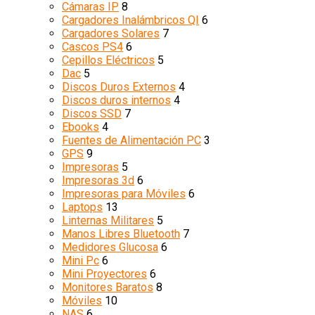
Cámaras IP
8
Cargadores Inalámbricos QI
6
Cargadores Solares
7
Cascos PS4
6
Cepillos Eléctricos
5
Dac
5
Discos Duros Externos
4
Discos duros internos
4
Discos SSD
7
Ebooks
4
Fuentes de Alimentación PC
3
GPS
9
Impresoras
5
Impresoras 3d
6
Impresoras para Móviles
6
Laptops
13
Linternas Militares
5
Manos Libres Bluetooth
7
Medidores Glucosa
6
Mini Pc
6
Mini Proyectores
6
Monitores Baratos
8
Móviles
10
NAS
6