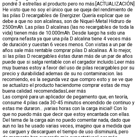
pondré 3 estrellas al producto pero no más.[ACTUALIZACIÓN]
He visto que no soy el único que se queja del rendimiento de
las pilas D recargables de Energizer. Quería explicar que se
debe a que no son alcalinas, son de Niquel-Metal Hidruro de
2500mAh. Las pilas D alcalinas (las no recargables de toda la
vida) tienen más de 10.000mAh. Desde luego ha sido una
compra nefasta ya que una pila D alcalina tiene 4 veces más
de duración y cuestan 6 veces menos. Con vistas a un par de
años sale más rentable comprar pilas D alcalinas. A lo mejor,
si las pilas D recargables éstas duran más de un par de años
puede que si salga rentable con el cargador incluido.Leer más
muy buenas estoy a favor del uso de pilas recargables por su
precio y durabilidad ademas de su no contaminacion. las
recomiendo, es la segunda vez que compro esto y se ve que
se actualizo el producto haciendome comprar estas de muy
buena calidad. recomendadasLeer más
Las compré para un aplicador de pegamento que, en teoría,
consume 4 pilas cada 30-45 minutos encendido de continuo y
estas me duraron... ¡varias horas con la carga inicial! Con lo
que no puedo más que decir que estoy encantada con ellas.
Del tema de la carga aún no puedo comentar nada, dado que
aun no las he usado varias veces, imagino que a medida que
se carguen y descarguen el tiempo de uso disminuirá, pero