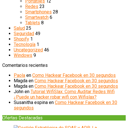
Portátiles
12
Redes
23
Smartphones
28
Smartwatch
6
Tablets
8
Salud
25
Seguridad
49
Shopify
1
Tecnología
1
Uncategorized
46
Windows
9
Comentarios recientes
Paola
en
Como Hackear Facebook en 30 segundos
Magda
en
Como Hackear Facebook en 30 segundos
Magda
en
Como Hackear Facebook en 30 segundos
John
en
Tutorial WifiSlax: Como Auditar Redes Wifi
¿Puede un hacker robar wifi con Wifislax?
Susanitha espina
en
Como Hackear Facebook en 30
segundos
Ofertas Destacadas