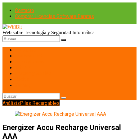
Contacto
Comprar Licencias Software Baratas
Web sobre Tecnología y Seguridad Informática
Portátiles
Hardware PC
Smartphones
Tablets
Imagen y Sonido
Redes
Gaming
Análisis
Pilas Recargables
Energizer Accu Recharge Universal
AAA