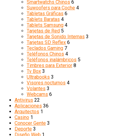
Smartwatchs Chinos
6
Suwoofers para Coche
4
Tabletas Gráficas
6
Tablets Baratas
4
Tablets Samsung
4
Tarjetas de Red
5
Tarjetas de Sonido Internas
3
Tarjetas SD Reflex
6
Teclados Gaming
7
Teléfonos Chinos
4
Teléfonos inalámbricos
5
Timbres para Exterior
8
Tv Box
3
Ultrabooks
3
Visores nocturnos
4
Volantes
3
Webcams
6
Antivirus
22
Aplicaciones
36
Arquitectos
1
Casino
1
Conocer Gente
3
Deporte
3
Diseño Web
1