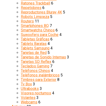
Ratones Trackball
6
Repetidores
6
Reproductores Bluray 4K
5
Robots Limpieza
5
Routers
11
Smartphones BQ
7
Smartwatchs Chinos
6
Suwoofers para Coche
4
Tabletas Gráficas
6
Tablets Baratas
4
Tablets Samsung
4
Tarjetas de Red
5
Tarjetas de Sonido Internas
3
Tarjetas SD Reflex
6
Teclados Gaming
7
Teléfonos Chinos
4
Teléfonos inalámbricos
5
Timbres para Exterior
8
Tv Box
3
Ultrabooks
3
Visores nocturnos
4
Volantes
3
Webcams
6