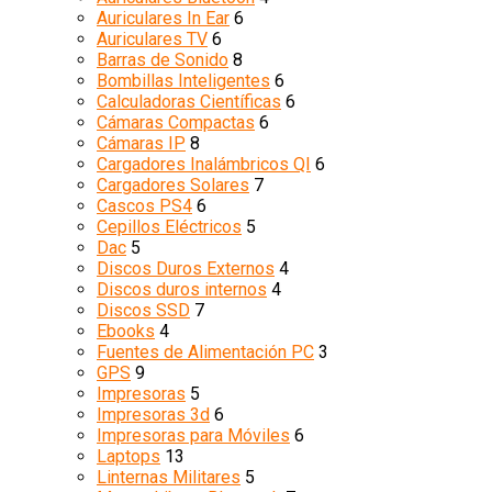
Auriculares In Ear
6
Auriculares TV
6
Barras de Sonido
8
Bombillas Inteligentes
6
Calculadoras Científicas
6
Cámaras Compactas
6
Cámaras IP
8
Cargadores Inalámbricos QI
6
Cargadores Solares
7
Cascos PS4
6
Cepillos Eléctricos
5
Dac
5
Discos Duros Externos
4
Discos duros internos
4
Discos SSD
7
Ebooks
4
Fuentes de Alimentación PC
3
GPS
9
Impresoras
5
Impresoras 3d
6
Impresoras para Móviles
6
Laptops
13
Linternas Militares
5