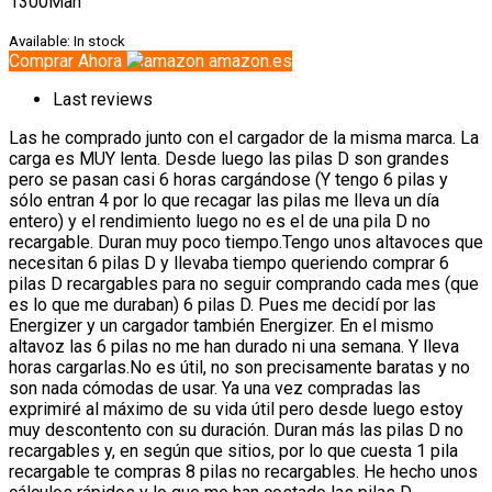
1300Mah
Available:
In stock
Comprar Ahora
amazon.es
Last reviews
Las he comprado junto con el cargador de la misma marca. La
carga es MUY lenta. Desde luego las pilas D son grandes
pero se pasan casi 6 horas cargándose (Y tengo 6 pilas y
sólo entran 4 por lo que recagar las pilas me lleva un día
entero) y el rendimiento luego no es el de una pila D no
recargable. Duran muy poco tiempo.Tengo unos altavoces que
necesitan 6 pilas D y llevaba tiempo queriendo comprar 6
pilas D recargables para no seguir comprando cada mes (que
es lo que me duraban) 6 pilas D. Pues me decidí por las
Energizer y un cargador también Energizer. En el mismo
altavoz las 6 pilas no me han durado ni una semana. Y lleva
horas cargarlas.No es útil, no son precisamente baratas y no
son nada cómodas de usar. Ya una vez compradas las
exprimiré al máximo de su vida útil pero desde luego estoy
muy descontento con su duración. Duran más las pilas D no
recargables y, en según que sitios, por lo que cuesta 1 pila
recargable te compras 8 pilas no recargables. He hecho unos