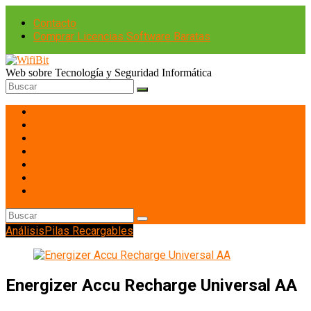
Contacto
Comprar Licencias Software Baratas
Web sobre Tecnología y Seguridad Informática
Portátiles
Hardware PC
Smartphones
Tablets
Imagen y Sonido
Redes
Gaming
Análisis
Pilas Recargables
Energizer Accu Recharge Universal AA