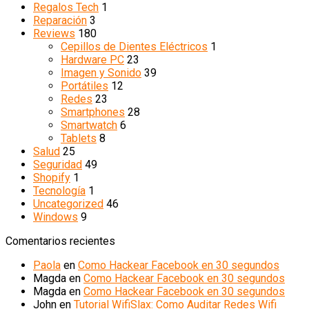
Regalos Tech
1
Reparación
3
Reviews
180
Cepillos de Dientes Eléctricos
1
Hardware PC
23
Imagen y Sonido
39
Portátiles
12
Redes
23
Smartphones
28
Smartwatch
6
Tablets
8
Salud
25
Seguridad
49
Shopify
1
Tecnología
1
Uncategorized
46
Windows
9
Comentarios recientes
Paola
en
Como Hackear Facebook en 30 segundos
Magda
en
Como Hackear Facebook en 30 segundos
Magda
en
Como Hackear Facebook en 30 segundos
John
en
Tutorial WifiSlax: Como Auditar Redes Wifi