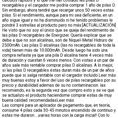
cálculos rápidos y lo que me han costado las pilas D
recargables y el cargador me podría comprar 1 año de pilas D.
Sin embargo, ahora tendré que recargar unos 50 veces estas
pilas. Si el rendimiento, aunque para mi sea deficiente, en un
año sigue igual y no ha disminuido ni he tenido problemas le
pondré 3 estrellas al producto pero no más.[ACTUALIZACIÓN]
He visto que no soy el único que se queja del rendimiento de
las pilas D recargables de Energizer. Quería explicar que se
debe a que no son alcalinas, son de Niquel-Metal Hidruro de
2500mAh. Las pilas D alcalinas (las no recargables de toda la
vida) tienen más de 10.000mAh. Desde luego ha sido una
compra nefasta ya que una pila D alcalina tiene 4 veces más
de duración y cuestan 6 veces menos. Con vistas a un par de
años sale más rentable comprar pilas D alcalinas. A lo mejor,
si las pilas D recargables éstas duran más de un par de años
puede que si salga rentable con el cargador incluido.Leer más
muy buenas estoy a favor del uso de pilas recargables por su
precio y durabilidad ademas de su no contaminacion. las
recomiendo, es la segunda vez que compro esto y se ve que
se actualizo el producto haciendome comprar estas de muy
buena calidad. recomendadasLeer más
Las compré para un aplicador de pegamento que, en teoría,
consume 4 pilas cada 30-45 minutos encendido de continuo y
estas me duraron... ¡varias horas con la carga inicial! Con lo