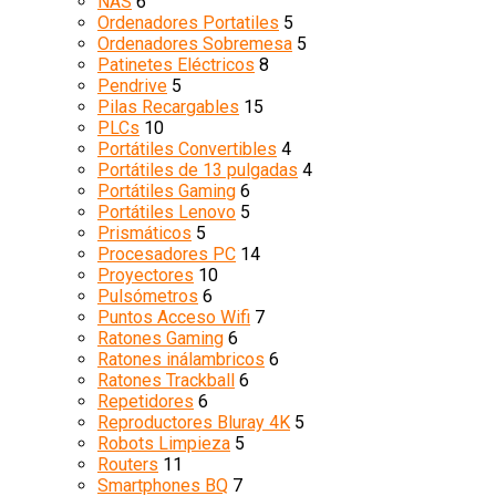
NAS
6
Ordenadores Portatiles
5
Ordenadores Sobremesa
5
Patinetes Eléctricos
8
Pendrive
5
Pilas Recargables
15
PLCs
10
Portátiles Convertibles
4
Portátiles de 13 pulgadas
4
Portátiles Gaming
6
Portátiles Lenovo
5
Prismáticos
5
Procesadores PC
14
Proyectores
10
Pulsómetros
6
Puntos Acceso Wifi
7
Ratones Gaming
6
Ratones inálambricos
6
Ratones Trackball
6
Repetidores
6
Reproductores Bluray 4K
5
Robots Limpieza
5
Routers
11
Smartphones BQ
7