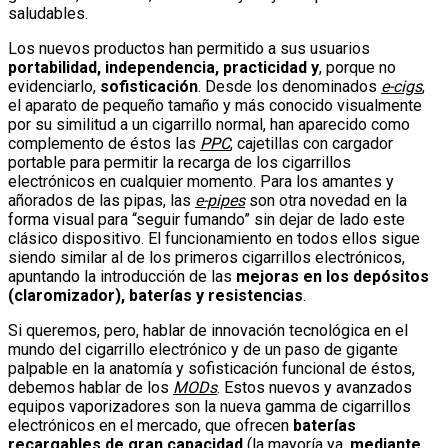
saludables.
Los nuevos productos han permitido a sus usuarios
portabilidad, independencia, practicidad y
, porque no
evidenciarlo,
sofisticación
. Desde los denominados
e-cigs
,
el aparato de pequeño tamaño y más conocido visualmente
por su similitud a un cigarrillo normal, han aparecido como
complemento de éstos las
PPC
, cajetillas con cargador
portable para permitir la recarga de los cigarrillos
electrónicos en cualquier momento. Para los amantes y
añorados de las pipas, las
e-pipes
son otra novedad en la
forma visual para “seguir fumando” sin dejar de lado este
clásico dispositivo. El funcionamiento en todos ellos sigue
siendo similar al de los primeros cigarrillos electrónicos,
apuntando la introducción de las
mejoras en los depósitos
(claromizador), baterías y resistencias
.
Si queremos, pero, hablar de innovación tecnológica en el
mundo del cigarrillo electrónico y de un paso de gigante
palpable en la anatomía y sofisticación funcional de éstos,
debemos hablar de los
MODs
. Estos nuevos y avanzados
equipos vaporizadores son la nueva gamma de cigarrillos
electrónicos en el mercado, que ofrecen
baterías
recargables de gran capacidad
(la mayoría ya,
mediante