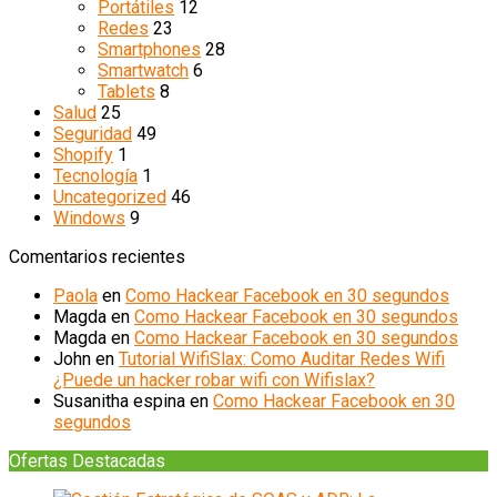
Portátiles
12
Redes
23
Smartphones
28
Smartwatch
6
Tablets
8
Salud
25
Seguridad
49
Shopify
1
Tecnología
1
Uncategorized
46
Windows
9
Comentarios recientes
Paola
en
Como Hackear Facebook en 30 segundos
Magda
en
Como Hackear Facebook en 30 segundos
Magda
en
Como Hackear Facebook en 30 segundos
John
en
Tutorial WifiSlax: Como Auditar Redes Wifi
¿Puede un hacker robar wifi con Wifislax?
Susanitha espina
en
Como Hackear Facebook en 30
segundos
Ofertas Destacadas