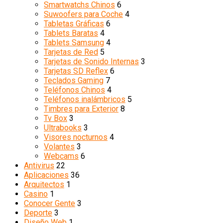
Smartwatchs Chinos
6
Suwoofers para Coche
4
Tabletas Gráficas
6
Tablets Baratas
4
Tablets Samsung
4
Tarjetas de Red
5
Tarjetas de Sonido Internas
3
Tarjetas SD Reflex
6
Teclados Gaming
7
Teléfonos Chinos
4
Teléfonos inalámbricos
5
Timbres para Exterior
8
Tv Box
3
Ultrabooks
3
Visores nocturnos
4
Volantes
3
Webcams
6
Antivirus
22
Aplicaciones
36
Arquitectos
1
Casino
1
Conocer Gente
3
Deporte
3
Diseño Web
1