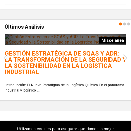
Últimos Análisis
ía
Miscelanea
GESTIÓN ESTRATÉGICA DE SQAS Y ADR:
L
LA TRANSFORMACIÓN DE LA SEGURIDAD Y
G
LA SOSTENIBILIDAD EN LA LOGÍSTICA
INDUSTRIAL
En
del
Introducción: El Nuevo Paradigma de la Logística Química En el panorama
industrial y logístico ...
Utilizamos cookies para asegurar que damos la mejor