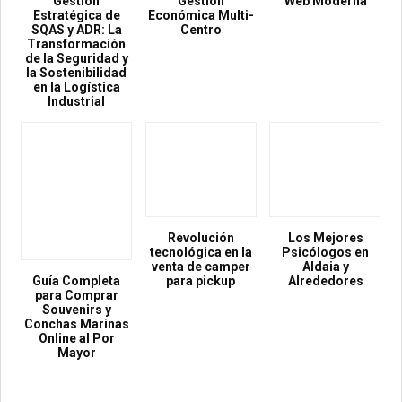
Gestión
Gestión
Web Moderna
Estratégica de
Económica Multi-
SQAS y ADR: La
Centro
Transformación
de la Seguridad y
la Sostenibilidad
en la Logística
Industrial
Revolución
Los Mejores
tecnológica en la
Psicólogos en
venta de camper
Aldaia y
Guía Completa
para pickup
Alrededores
para Comprar
Souvenirs y
Conchas Marinas
Online al Por
Mayor