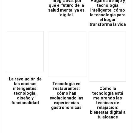
integrativa: por
Hogares de lujo y
qué el futuro de la
tecnología
salud mental ya es
inteligente: cómo
digital
la tecnología para
el hogar
transforma la vida
La revolución de
las cocinas
Tecnología en
inteligentes:
restaurantes:
Cómo la
tecnología,
cómo han
tecnología está
diseño y
evolucionado las
mejorando las
funcionalidad
experiencias
técnicas de
gastronómicas
relajación:
bienestar digital a
tu alcance