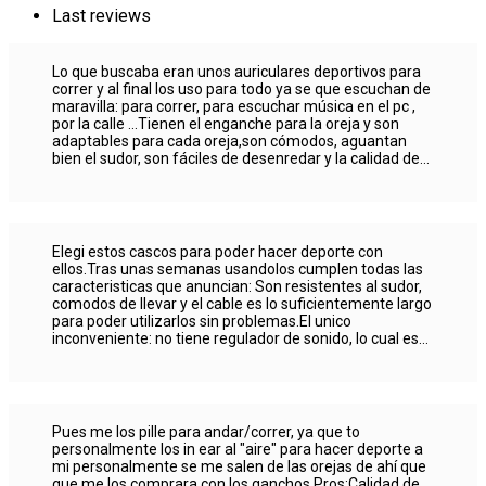
Last reviews
Lo que buscaba eran unos auriculares deportivos para
correr y al final los uso para todo ya se que escuchan de
maravilla: para correr, para escuchar música en el pc ,
por la calle ...Tienen el enganche para la oreja y son
adaptables para cada oreja,son cómodos, aguantan
bien el sudor, son fáciles de desenredar y la calidad de
sonido es buena (dado el precio que tiene, el mejor en
su precio para mi).Me decante por estos auriculares
basando por la garantía que me da la marca JVC y su
precio tan reducido y acerté completamente dado que
los llevo 1 año ya y siguen como el primer día ( y eso que
Elegi estos cascos para poder hacer deporte con
los uso todos los días para todo).Recomendable 100%
ellos.Tras unas semanas usandolos cumplen todas las
caracteristicas que anuncian: Son resistentes al sudor,
comodos de llevar y el cable es lo suficientemente largo
para poder utilizarlos sin problemas.El unico
inconveniente: no tiene regulador de sonido, lo cual es
un poco "incomodo" dado que si quieres cambiar el
volumen de la musica debes ir a tu dispositivo y hacerlo.
Pues me los pille para andar/correr, ya que to
personalmente los in ear al "aire" para hacer deporte a
mi personalmente se me salen de las orejas de ahí que
que me los comprara con los ganchos.Pros:Calidad de