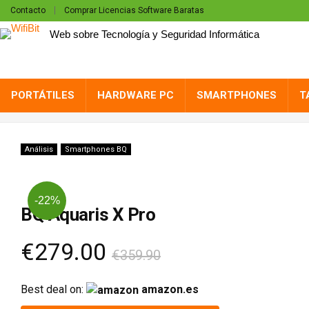
Contacto
Comprar Licencias Software Baratas
Web sobre Tecnología y Seguridad Informática
PORTÁTILES
HARDWARE PC
SMARTPHONES
T
Análisis
Smartphones BQ
-22%
BQ Aquaris X Pro
€279.00
€359.90
Best deal on:
amazon.es