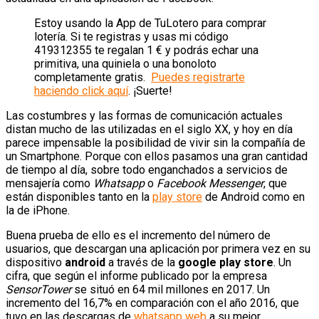
Estoy usando la App de TuLotero para comprar
lotería. Si te registras y usas mi código
419312355 te regalan 1 € y podrás echar una
primitiva, una quiniela o una bonoloto
completamente gratis.
Puedes registrarte
haciendo click aquí
. ¡Suerte!
Las costumbres y las formas de comunicación actuales
distan mucho de las utilizadas en el siglo XX, y hoy en día
parece impensable la posibilidad de vivir sin la compañía de
un Smartphone. Porque con ellos pasamos una gran cantidad
de tiempo al día, sobre todo enganchados a servicios de
mensajería como
Whatsapp
o
Facebook Messenger
, que
están disponibles tanto en la
play store
de Android como en
la de iPhone.
Buena prueba de ello es el incremento del número de
usuarios, que descargan una aplicación por primera vez en su
dispositivo
android
a través de la
google play store
. Un
cifra, que según el informe publicado por la empresa
SensorTower
se situó en 64 mil millones en 2017. Un
incremento del 16,7% en comparación con el año 2016, que
tuvo en las descargas de
whatsapp web
a su mejor