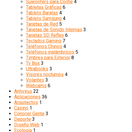
Suwoofers para Coche
4
Tabletas Gráficas
6
Tablets Baratas
4
Tablets Samsung
4
Tarjetas de Red
5
Tarjetas de Sonido Internas
3
Tarjetas SD Reflex
6
Teclados Gaming
7
Teléfonos Chinos
4
Teléfonos inalámbricos
5
Timbres para Exterior
8
Tv Box
3
Ultrabooks
3
Visores nocturnos
4
Volantes
3
Webcams
6
Antivirus
22
Aplicaciones
36
Arquitectos
1
Casino
1
Conocer Gente
3
Deporte
3
Diseño Web
1
Ecología
1