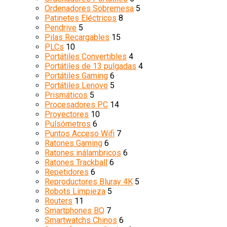
Ordenadores Sobremesa
5
Patinetes Eléctricos
8
Pendrive
5
Pilas Recargables
15
PLCs
10
Portátiles Convertibles
4
Portátiles de 13 pulgadas
4
Portátiles Gaming
6
Portátiles Lenovo
5
Prismáticos
5
Procesadores PC
14
Proyectores
10
Pulsómetros
6
Puntos Acceso Wifi
7
Ratones Gaming
6
Ratones inálambricos
6
Ratones Trackball
6
Repetidores
6
Reproductores Bluray 4K
5
Robots Limpieza
5
Routers
11
Smartphones BQ
7
Smartwatchs Chinos
6