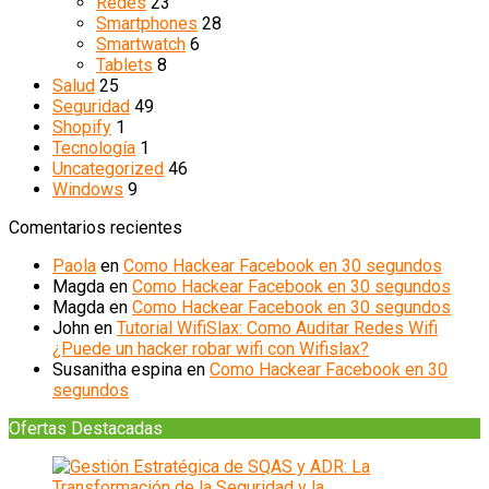
Redes
23
Smartphones
28
Smartwatch
6
Tablets
8
Salud
25
Seguridad
49
Shopify
1
Tecnología
1
Uncategorized
46
Windows
9
Comentarios recientes
Paola
en
Como Hackear Facebook en 30 segundos
Magda
en
Como Hackear Facebook en 30 segundos
Magda
en
Como Hackear Facebook en 30 segundos
John
en
Tutorial WifiSlax: Como Auditar Redes Wifi
¿Puede un hacker robar wifi con Wifislax?
Susanitha espina
en
Como Hackear Facebook en 30
segundos
Ofertas Destacadas