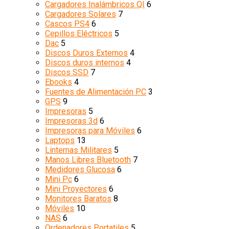
Cargadores Inalámbricos QI
6
Cargadores Solares
7
Cascos PS4
6
Cepillos Eléctricos
5
Dac
5
Discos Duros Externos
4
Discos duros internos
4
Discos SSD
7
Ebooks
4
Fuentes de Alimentación PC
3
GPS
9
Impresoras
5
Impresoras 3d
6
Impresoras para Móviles
6
Laptops
13
Linternas Militares
5
Manos Libres Bluetooth
7
Medidores Glucosa
6
Mini Pc
6
Mini Proyectores
6
Monitores Baratos
8
Móviles
10
NAS
6
Ordenadores Portatiles
5