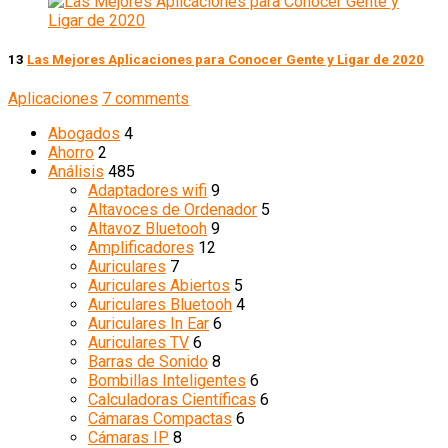
13
Las Mejores Aplicaciones para Conocer Gente y Ligar de 2020
Aplicaciones
7 comments
Abogados
4
Ahorro
2
Análisis
485
Adaptadores wifi
9
Altavoces de Ordenador
5
Altavoz Bluetooh
9
Amplificadores
12
Auriculares
7
Auriculares Abiertos
5
Auriculares Bluetooh
4
Auriculares In Ear
6
Auriculares TV
6
Barras de Sonido
8
Bombillas Inteligentes
6
Calculadoras Científicas
6
Cámaras Compactas
6
Cámaras IP
8