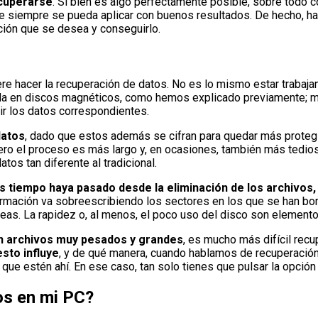
cuperarse
. Si bien es algo perfectamente posible, sobre todo 
e siempre se pueda aplicar con buenos resultados. De hecho, ha
ación que se desea y conseguirlo.
ere hacer la recuperación de datos. No es lo mismo estar traba
rda en discos magnéticos, como hemos explicado previamente; m
ir los datos correspondientes.
datos
, dado que estos además se cifran para quedar más protegi
ro el proceso es más largo y, en ocasiones, también más tedioso
tos tan diferente al tradicional.
 tiempo haya pasado desde la eliminación de los archivos,
ormación va sobreescribiendo los sectores en los que se han bo
s. La rapidez o, al menos, el poco uso del disco son elementos 
n archivos muy pesados y grandes
, es mucho más difícil re
sto influye
, y de qué manera, cuando hablamos de recuperación
que estén ahí. En ese caso, tan solo tienes que pulsar la opción
os en mi PC?