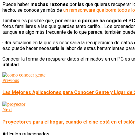
Puede haber
muchas razones
por las que quieras recuperar l
hecho, se conoce ya más de
un ramsonware que borra todos lo
También es posible que,
por error o porque ha cogido el PC
fotos familiares a las que guardas tanto cariño… Los ordenado
aunque es algo más frecuente de lo que parece, también puede
Otra situación en la que es necesaria la recuperación de datos
eso puede hacer necesaria la labor de estas herramientas para p
Conocer la forma de recuperar datos eliminados en un PC es u
utilidad
.
Previous
Las Mejores Aplicaciones para Conocer Gente y Ligar de 
Next
Proyectores para el hogar, cuando el cine está en el saló
Artículos relacionados