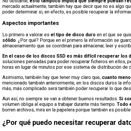
No obstante,
esto tampoco implica que siempre puedan re
mercado actualmente; también hay que decir que no es algo qu
poder determinar si, en efecto, es posible recuperar la inform
Aspectos importantes
Lo primero a valorar es
el tipo de disco duro
en el que se qui
sólido
. ¿Por qué? Porque en el primero la información se gua
almacenamiento que se coordinan para almacenar, leer y escrib
En el caso de los discos SSD es más difícil recuperar los 
soluciones pensadas para poder recuperar ficheros en ellos, pe
horas en lugar de minutos por ese sistema de distribución de da
Asimismo, también hay que tener muy claro que,
cuanto menos
mencionado también anteriormente, en los discos duros la inf
más, más complicado será también poder recuperar lo que desea
Aun así, no siempre se van a obtener buenos resultados.
Si so
volumen obliga al equipo a trabajar durante más tiempo.
Todo e
borren archivos, mira en la papelera porque también es posible 
¿Por qué puedo necesitar recuperar dat