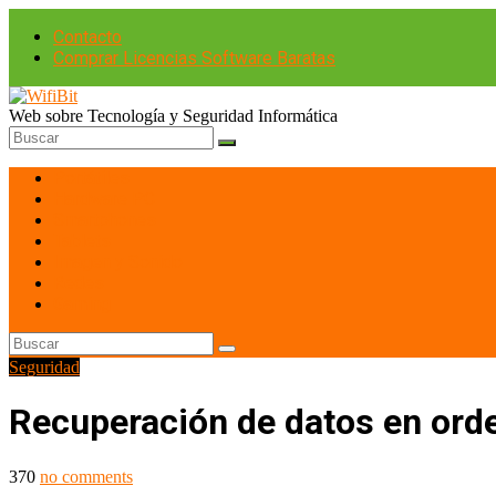
Contacto
Comprar Licencias Software Baratas
Web sobre Tecnología y Seguridad Informática
Portátiles
Hardware PC
Smartphones
Tablets
Imagen y Sonido
Redes
Gaming
Seguridad
Recuperación de datos en orde
370
no comments