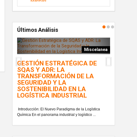
Últimos Análisis
ografía
Miscelanea
DE
LA TRAN
GESTIÓN ESTRATÉGICA DE
EN LA G
SQAS Y ADR: LA
MULTI-C
 mejores
TRANSFORMACIÓN DE LA
..
SEGURIDAD Y LA
En el contexto 
SOSTENIBILIDAD EN LA
de organizaciones
LOGÍSTICA INDUSTRIAL
Introducción: El Nuevo Paradigma de la Logística
Química En el panorama industrial y logístico ...