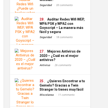
Seguridad
33 comments
28
Auditar Redes Wifi WEP,
WPA PSK y WPA2 con
Goyscript – La manera más
fácil y segura
Seguridad
18 comments
27
Mejores Antivirus de
2020 – ¿Cuál es el mejor
antivirus?
Antivirus
26 comments
25
¿Quieres Encontrar a tu
Gemelo? Gracias a Twin
Stranger lo tienes muy fácil
Miscelanea
11 comments