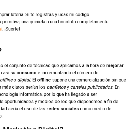
rar lotería. Si te registras y usas mi código
 primitiva, una quiniela o una bonoloto completamente
uí
. ¡Suerte!
?
o el conjunto de técnicas que aplicamos a la hora de
mejorar
o así su
consumo
e incrementando el número de
offline
o
digital.
El
offline
supone una comercialización sin que
s más claros serían los
panfletos
y
carteles publicitarios.
En
ecnología informática, por lo que ha llegado a ser
 de oportunidades y medios de los que disponemos a fin de
idad sería el uso de las
redes sociales
como medio de
o.