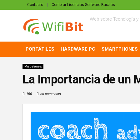
Contacto
Comprar Licencias Software Baratas
Web sobre Tecnología y 
PORTÁTILES
HARDWARE PC
SMARTPHONES
Miscelanea
La Importancia de un M
156
no comments