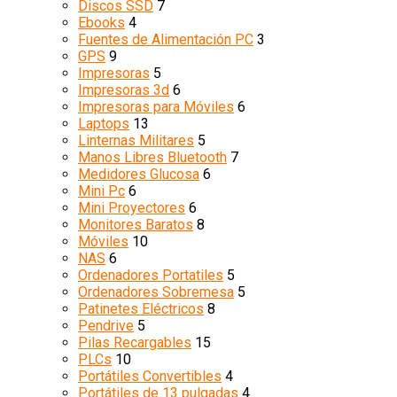
Discos SSD
7
Ebooks
4
Fuentes de Alimentación PC
3
GPS
9
Impresoras
5
Impresoras 3d
6
Impresoras para Móviles
6
Laptops
13
Linternas Militares
5
Manos Libres Bluetooth
7
Medidores Glucosa
6
Mini Pc
6
Mini Proyectores
6
Monitores Baratos
8
Móviles
10
NAS
6
Ordenadores Portatiles
5
Ordenadores Sobremesa
5
Patinetes Eléctricos
8
Pendrive
5
Pilas Recargables
15
PLCs
10
Portátiles Convertibles
4
Portátiles de 13 pulgadas
4