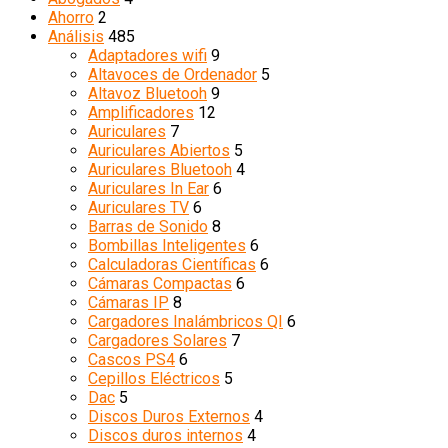
Ahorro
2
Análisis
485
Adaptadores wifi
9
Altavoces de Ordenador
5
Altavoz Bluetooh
9
Amplificadores
12
Auriculares
7
Auriculares Abiertos
5
Auriculares Bluetooh
4
Auriculares In Ear
6
Auriculares TV
6
Barras de Sonido
8
Bombillas Inteligentes
6
Calculadoras Científicas
6
Cámaras Compactas
6
Cámaras IP
8
Cargadores Inalámbricos QI
6
Cargadores Solares
7
Cascos PS4
6
Cepillos Eléctricos
5
Dac
5
Discos Duros Externos
4
Discos duros internos
4