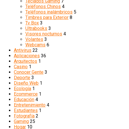
Teclados Gaming
7
Teléfonos Chinos
4
Teléfonos inalámbricos
5
Timbres para Exterior
8
Tv Box
3
Ultrabooks
3
Visores nocturnos
4
Volantes
3
Webcams
6
Antivirus
22
Aplicaciones
36
Arquitectos
1
Casino
1
Conocer Gente
3
Deporte
3
Diseño Web
1
Ecología
1
Ecommerce
1
Educación
4
Entretenimiento
4
Estudiantes
1
Fotografía
2
Gaming
25
Hogar
10