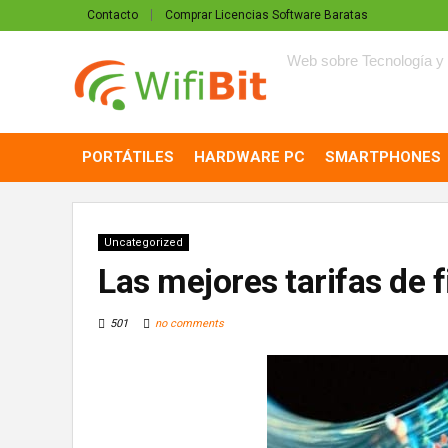
Contacto
Comprar Licencias Software Baratas
Web sobre Tecnología y 
PORTÁTILES
HARDWARE PC
SMARTPHONES
Uncategorized
Las mejores tarifas de f
501
no comments