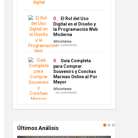
0
El Rol del Uso
Digital en el Diseño y
la Programación Web
Moderna
Miscelanea
no comments
0
Guía Completa
para Comprar
Souvenirs y Conchas
Marinas Online al Por
Mayor
Miscelanea
no comments
Últimos Análisis
ografía