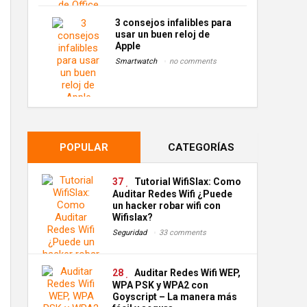
3 consejos infalibles para
usar un buen reloj de
Apple
Smartwatch
no comments
POPULAR
CATEGORÍAS
37
Tutorial WifiSlax: Como
Auditar Redes Wifi ¿Puede
un hacker robar wifi con
Wifislax?
Seguridad
33 comments
28
Auditar Redes Wifi WEP,
WPA PSK y WPA2 con
Goyscript – La manera más