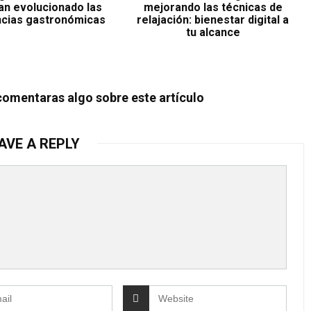
n evolucionado las
mejorando las técnicas de
ncias gastronómicas
relajación: bienestar digital a
CÓMO CREAR UN ÁLBUM 
tu alcance
FOTOS DIGITAL
Crear un álbum de fotos digital es una de las
formas de ordenar recuerdos, liberar espacio .
comentaras algo sobre este artículo
AVE A REPLY