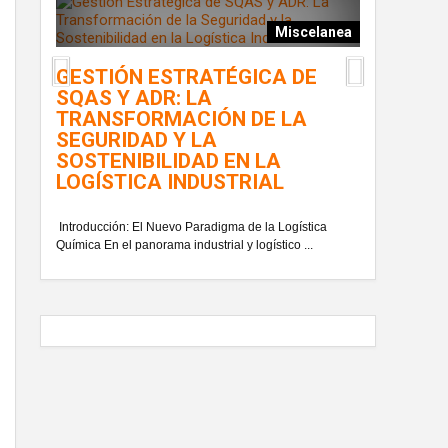
Miscelanea
DE
LA TRAN
GESTIÓN ESTRATÉGICA DE
EN LA G
SQAS Y ADR: LA
MULTI-C
 mejores
TRANSFORMACIÓN DE LA
..
SEGURIDAD Y LA
En el contexto 
SOSTENIBILIDAD EN LA
de organizaciones
LOGÍSTICA INDUSTRIAL
Introducción: El Nuevo Paradigma de la Logística
Química En el panorama industrial y logístico ...