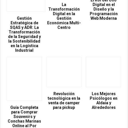
El Rol del Uso
La
Digital en el
Transformación
Diseño y la
Digital en la
Programación
Gestión
Gestión
Web Moderna
Estratégica de
Económica Multi-
SQAS y ADR: La
Centro
Transformación
de la Seguridad y
la Sostenibilidad
en la Logística
Industrial
Revolución
Los Mejores
tecnológica en la
Psicólogos en
venta de camper
Aldaia y
Guía Completa
para pickup
Alrededores
para Comprar
Souvenirs y
Conchas Marinas
Online al Por