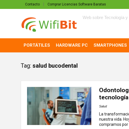
Contacto
Comprar Licencias Software Baratas
Web sobre Tecnología y 
PORTÁTILES
HARDWARE PC
SMARTPHONES
Tag:
salud bucodental
Odontologí
tecnología
Salud
La transformació
nuestra vida. Ho
compramos por .