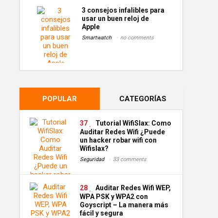
3 consejos infalibles para
usar un buen reloj de
Apple
Smartwatch
no comments
POPULAR
CATEGORÍAS
37
Tutorial WifiSlax: Como
Auditar Redes Wifi ¿Puede
un hacker robar wifi con
Wifislax?
Seguridad
33 comments
28
Auditar Redes Wifi WEP,
WPA PSK y WPA2 con
Goyscript – La manera más
fácil y segura