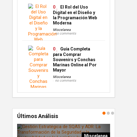
0
El Rol del Uso
Digital en el Diseño y
la Programación Web
Moderna
Miscelanea
no comments
0
Guía Completa
para Comprar
Souvenirs y Conchas
Marinas Online al Por
Mayor
Miscelanea
no comments
Últimos Análisis
ografía
Miscelanea