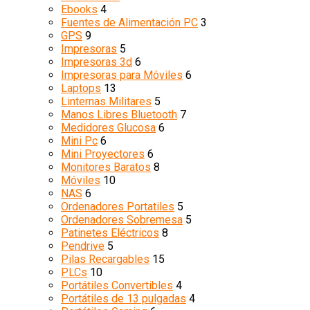
Ebooks
4
Fuentes de Alimentación PC
3
GPS
9
Impresoras
5
Impresoras 3d
6
Impresoras para Móviles
6
Laptops
13
Linternas Militares
5
Manos Libres Bluetooth
7
Medidores Glucosa
6
Mini Pc
6
Mini Proyectores
6
Monitores Baratos
8
Móviles
10
NAS
6
Ordenadores Portatiles
5
Ordenadores Sobremesa
5
Patinetes Eléctricos
8
Pendrive
5
Pilas Recargables
15
PLCs
10
Portátiles Convertibles
4
Portátiles de 13 pulgadas
4