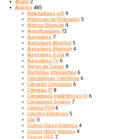
Ahorro
2
Análisis
485
Adaptadores wifi
9
Altavoces de Ordenador
5
Altavoz Bluetooh
9
Amplificadores
12
Auriculares
7
Auriculares Abiertos
5
Auriculares Bluetooh
4
Auriculares In Ear
6
Auriculares TV
6
Barras de Sonido
8
Bombillas Inteligentes
6
Calculadoras Científicas
6
Cámaras Compactas
6
Cámaras IP
8
Cargadores Inalámbricos QI
6
Cargadores Solares
7
Cascos PS4
6
Cepillos Eléctricos
5
Dac
5
Discos Duros Externos
4
Discos duros internos
4
Discos SSD
7