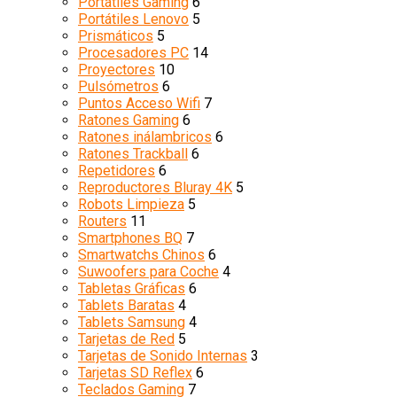
Portátiles Gaming
6
Portátiles Lenovo
5
Prismáticos
5
Procesadores PC
14
Proyectores
10
Pulsómetros
6
Puntos Acceso Wifi
7
Ratones Gaming
6
Ratones inálambricos
6
Ratones Trackball
6
Repetidores
6
Reproductores Bluray 4K
5
Robots Limpieza
5
Routers
11
Smartphones BQ
7
Smartwatchs Chinos
6
Suwoofers para Coche
4
Tabletas Gráficas
6
Tablets Baratas
4
Tablets Samsung
4
Tarjetas de Red
5
Tarjetas de Sonido Internas
3
Tarjetas SD Reflex
6
Teclados Gaming
7