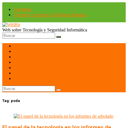
Contacto
Comprar Licencias Software Baratas
Web sobre Tecnología y Seguridad Informática
Portátiles
Hardware PC
Smartphones
Tablets
Imagen y Sonido
Redes
Gaming
Tag:
poda
El papel de la tecnología en los informes de