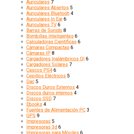
Auriculares
7
Auriculares Abiertos
5
Auriculares Bluetooh
4
Auriculares In Ear
6
Auriculares TV
6
Barras de Sonido
8
Bombillas Inteligentes
6
Calculadoras Científicas
6
Cámaras Compactas
6
Cámaras IP
8
Cargadores Inalámbricos QI
6
Cargadores Solares
7
Cascos PS4
6
Cepillos Eléctricos
5
Dac
5
Discos Duros Externos
4
Discos duros internos
4
Discos SSD
7
Ebooks
4
Fuentes de Alimentación PC
3
GPS
9
Impresoras
5
Impresoras 3d
6
Impresoras para Móviles
6