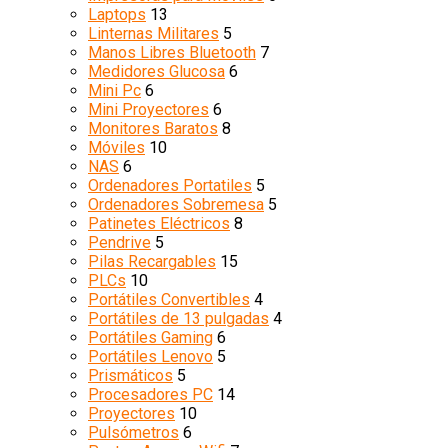
Laptops
13
Linternas Militares
5
Manos Libres Bluetooth
7
Medidores Glucosa
6
Mini Pc
6
Mini Proyectores
6
Monitores Baratos
8
Móviles
10
NAS
6
Ordenadores Portatiles
5
Ordenadores Sobremesa
5
Patinetes Eléctricos
8
Pendrive
5
Pilas Recargables
15
PLCs
10
Portátiles Convertibles
4
Portátiles de 13 pulgadas
4
Portátiles Gaming
6
Portátiles Lenovo
5
Prismáticos
5
Procesadores PC
14
Proyectores
10
Pulsómetros
6