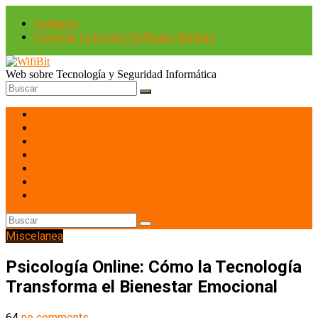
Contacto
Comprar Licencias Software Baratas
Web sobre Tecnología y Seguridad Informática
Portátiles
Hardware PC
Smartphones
Tablets
Imagen y Sonido
Redes
Gaming
Miscelanea
Psicología Online: Cómo la Tecnología
Transforma el Bienestar Emocional
64
no comments