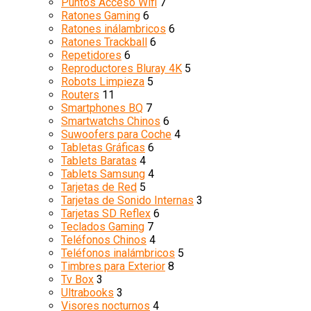
Puntos Acceso Wifi
7
Ratones Gaming
6
Ratones inálambricos
6
Ratones Trackball
6
Repetidores
6
Reproductores Bluray 4K
5
Robots Limpieza
5
Routers
11
Smartphones BQ
7
Smartwatchs Chinos
6
Suwoofers para Coche
4
Tabletas Gráficas
6
Tablets Baratas
4
Tablets Samsung
4
Tarjetas de Red
5
Tarjetas de Sonido Internas
3
Tarjetas SD Reflex
6
Teclados Gaming
7
Teléfonos Chinos
4
Teléfonos inalámbricos
5
Timbres para Exterior
8
Tv Box
3
Ultrabooks
3
Visores nocturnos
4