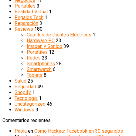
Negocios
17
Portatiles
3
Realidad Virtual
1
Regalos Tech
1
Reparación
3
Reviews
180
Cepillos de Dientes Eléctricos
1
Hardware PC
23
Imagen y Sonido
39
Portátiles
12
Redes
23
Smartphones
28
Smartwatch
6
Tablets
8
Salud
25
Seguridad
49
Shopify
1
Tecnología
1
Uncategorized
46
Windows
9
Comentarios recientes
Paola
en
Como Hackear Facebook en 30 segundos