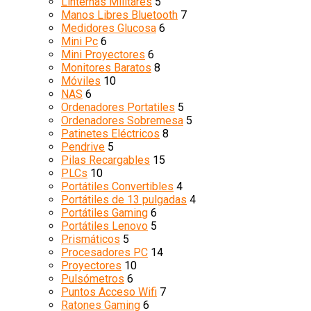
Linternas Militares
5
Manos Libres Bluetooth
7
Medidores Glucosa
6
Mini Pc
6
Mini Proyectores
6
Monitores Baratos
8
Móviles
10
NAS
6
Ordenadores Portatiles
5
Ordenadores Sobremesa
5
Patinetes Eléctricos
8
Pendrive
5
Pilas Recargables
15
PLCs
10
Portátiles Convertibles
4
Portátiles de 13 pulgadas
4
Portátiles Gaming
6
Portátiles Lenovo
5
Prismáticos
5
Procesadores PC
14
Proyectores
10
Pulsómetros
6
Puntos Acceso Wifi
7
Ratones Gaming
6