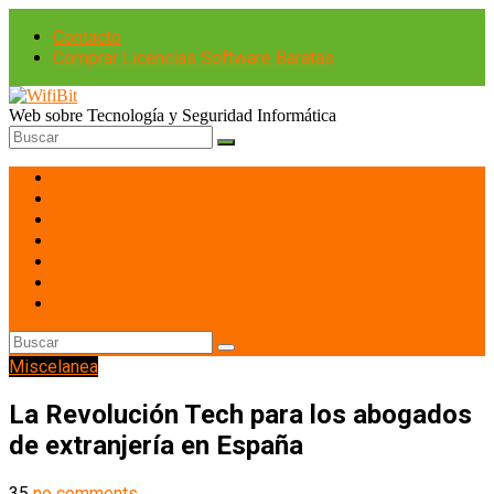
Contacto
Comprar Licencias Software Baratas
Web sobre Tecnología y Seguridad Informática
Portátiles
Hardware PC
Smartphones
Tablets
Imagen y Sonido
Redes
Gaming
Miscelanea
La Revolución Tech para los abogados
de extranjería en España
35
no comments