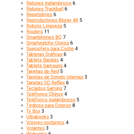
Ratones inálambricos
6
Ratones Trackball
6
Repetidores
6
Reproductores Bluray 4K
5
Robots Limpieza
5
Routers
11
Smartphones BQ
7
Smartwatchs Chinos
6
Suwoofers para Coche
4
Tabletas Gráficas
6
Tablets Baratas
4
Tablets Samsung
4
Tarjetas de Red
5
Tarjetas de Sonido Internas
3
Tarjetas SD Reflex
6
Teclados Gaming
7
Teléfonos Chinos
4
Teléfonos inalámbricos
5
Timbres para Exterior
8
Tv Box
3
Ultrabooks
3
Visores nocturnos
4
Volantes
3
Webcams
6