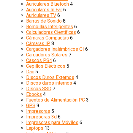
Auriculares Bluetooh
4
Auriculares In Ear
6
Auriculares TV
6
Barras de Sonido
8
Bombillas Inteligentes
6
Calculadoras Científicas
6
Cámaras Compactas
6
Cámaras IP
8
Cargadores Inalámbricos QI
6
Cargadores Solares
7
Cascos PS4
6
Cepillos Eléctricos
5
Dac
5
Discos Duros Externos
4
Discos duros internos
4
Discos SSD
7
Ebooks
4
Fuentes de Alimentación PC
3
GPS
9
Impresoras
5
Impresoras 3d
6
Impresoras para Móviles
6
Laptops
13