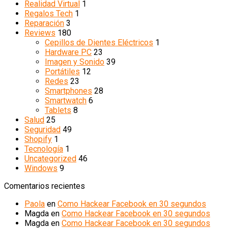
Realidad Virtual
1
Regalos Tech
1
Reparación
3
Reviews
180
Cepillos de Dientes Eléctricos
1
Hardware PC
23
Imagen y Sonido
39
Portátiles
12
Redes
23
Smartphones
28
Smartwatch
6
Tablets
8
Salud
25
Seguridad
49
Shopify
1
Tecnología
1
Uncategorized
46
Windows
9
Comentarios recientes
Paola
en
Como Hackear Facebook en 30 segundos
Magda
en
Como Hackear Facebook en 30 segundos
Magda
en
Como Hackear Facebook en 30 segundos