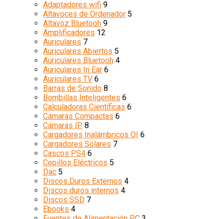
Adaptadores wifi
9
Altavoces de Ordenador
5
Altavoz Bluetooh
9
Amplificadores
12
Auriculares
7
Auriculares Abiertos
5
Auriculares Bluetooh
4
Auriculares In Ear
6
Auriculares TV
6
Barras de Sonido
8
Bombillas Inteligentes
6
Calculadoras Científicas
6
Cámaras Compactas
6
Cámaras IP
8
Cargadores Inalámbricos QI
6
Cargadores Solares
7
Cascos PS4
6
Cepillos Eléctricos
5
Dac
5
Discos Duros Externos
4
Discos duros internos
4
Discos SSD
7
Ebooks
4
Fuentes de Alimentación PC
3