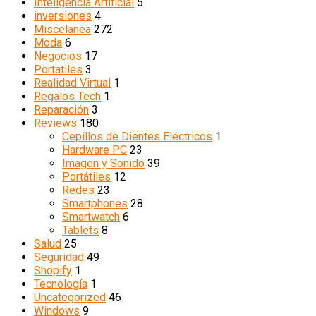
Inteligencia Artificial
5
inversiones
4
Miscelanea
272
Moda
6
Negocios
17
Portatiles
3
Realidad Virtual
1
Regalos Tech
1
Reparación
3
Reviews
180
Cepillos de Dientes Eléctricos
1
Hardware PC
23
Imagen y Sonido
39
Portátiles
12
Redes
23
Smartphones
28
Smartwatch
6
Tablets
8
Salud
25
Seguridad
49
Shopify
1
Tecnología
1
Uncategorized
46
Windows
9