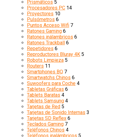
Prismáticos
5
Procesadores PC
14
Proyectores
10
Pulsómetros
6
Puntos Acceso Wifi
7
Ratones Gaming
6
Ratones inálambricos
6
Ratones Trackball
6
Repetidores
6
Reproductores Bluray 4K
5
Robots Limpieza
5
Routers
11
Smartphones BQ
7
Smartwatchs Chinos
6
Suwoofers para Coche
4
Tabletas Gráficas
6
Tablets Baratas
4
Tablets Samsung
4
Tarjetas de Red
5
Tarjetas de Sonido Internas
3
Tarjetas SD Reflex
6
Teclados Gaming
7
Teléfonos Chinos
4
Teléfonos inalámbricos
5