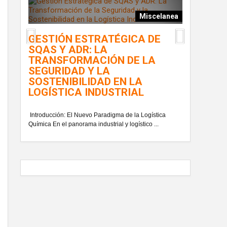
Miscelanea
DE
LA TRAN
GESTIÓN ESTRATÉGICA DE
EN LA G
SQAS Y ADR: LA
MULTI-C
 mejores
TRANSFORMACIÓN DE LA
..
SEGURIDAD Y LA
En el contexto 
SOSTENIBILIDAD EN LA
de organizaciones
LOGÍSTICA INDUSTRIAL
Introducción: El Nuevo Paradigma de la Logística
Química En el panorama industrial y logístico ...