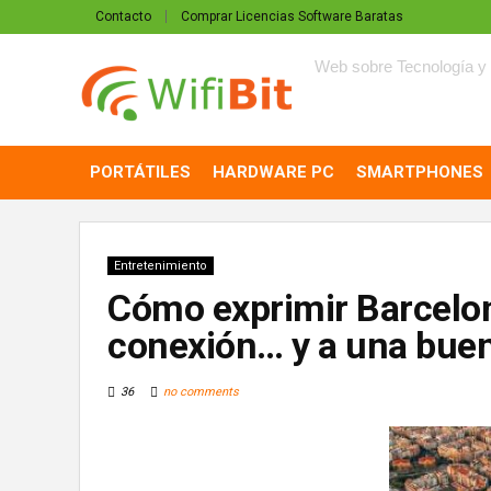
Contacto
Comprar Licencias Software Baratas
Web sobre Tecnología y 
PORTÁTILES
HARDWARE PC
SMARTPHONES
Entretenimiento
Cómo exprimir Barcelon
conexión… y a una buen
36
no comments