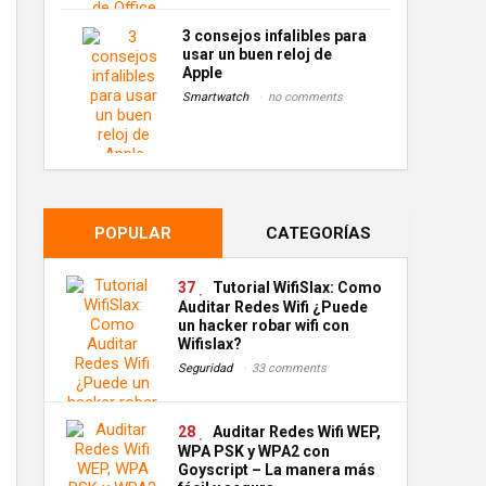
3 consejos infalibles para
usar un buen reloj de
Apple
Smartwatch
no comments
POPULAR
CATEGORÍAS
37
Tutorial WifiSlax: Como
Auditar Redes Wifi ¿Puede
un hacker robar wifi con
Wifislax?
Seguridad
33 comments
28
Auditar Redes Wifi WEP,
WPA PSK y WPA2 con
Goyscript – La manera más