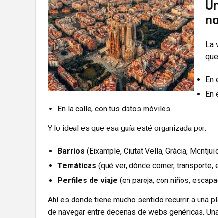
Un
n
La 
que
En 
En 
En la calle, con tus datos móviles.
Y lo ideal es que esa guía esté organizada por:
Barrios
(Eixample, Ciutat Vella, Gràcia, Montjuïc,
Temáticas
(qué ver, dónde comer, transporte, 
Perfiles de viaje
(en pareja, con niños, escapad
Ahí es donde tiene mucho sentido recurrir a una pl
de navegar entre decenas de webs genéricas. Una g