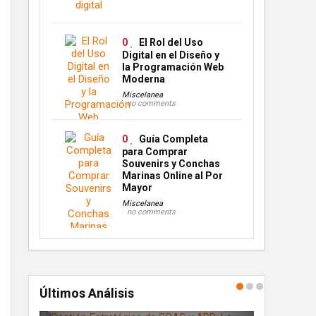
0
El Rol del Uso
Digital en el Diseño y
la Programación Web
Moderna
Miscelanea
no comments
0
Guía Completa
para Comprar
Souvenirs y Conchas
Marinas Online al Por
Mayor
Miscelanea
no comments
Últimos Análisis
ografía