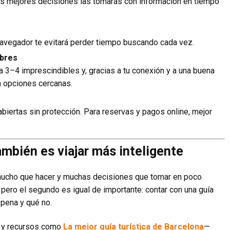
las mejores decisiones las tomarás con información en tiempo
CÓMO CREAR UN ÁLBUM 
FOTOS DIGITAL
 navegador te evitará perder tiempo buscando cada vez.
Crear un álbum de fotos digital es una de las
ibres
formas de ordenar recuerdos, liberar espacio .
ca 3–4 imprescindibles y, gracias a tu conexión y a una buena
on opciones cercanas.
abiertas sin protección. Para reservas y pagos online, mejor
ambién es viajar más inteligente
 mucho que hacer y muchas decisiones que tomar en poco
 pero el segundo es igual de importante: contar con una guía
 pena y qué no.
 y recursos como
La mejor guía turística de Barcelona
—